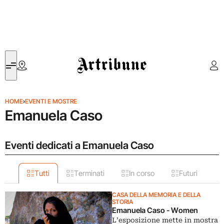
Artribune
HOME
›
EVENTI E MOSTRE
Emanuela Caso
Eventi dedicati a Emanuela Caso
Tutti
Terminati
In corso
Futuri
CASA DELLA MEMORIA E DELLA
STORIA
Emanuela Caso - Women
L’esposizione mette in mostra