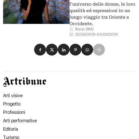
l’universo delle donne, le loro
qualità ed espressioni in un
lungo viaggio tra Oriente e
Occidente.
Roma (RM)
20/06/2019
–
04/09/2019
Condividi su Facebook
Condividi su X
Condividi su LinkedIn
Condividi su Pinterest
Condividi su WhatsApp
Condividi su Email
Artribune
Arti visive
Progetto
Professioni
Arti performative
Editoria
Turismo