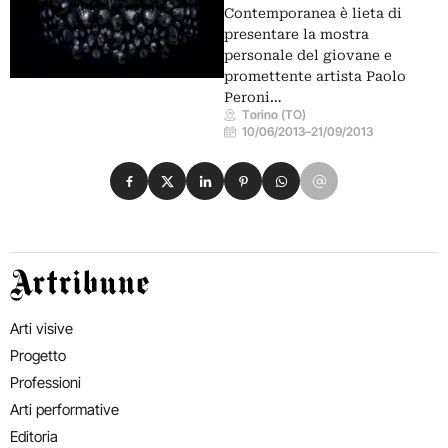
Contemporanea è lieta di
presentare la mostra
personale del giovane e
promettente artista Paolo
Peroni…
Torino (TO)
10/06/2013
–
21/09/2013
Condividi su Facebook
Condividi su X
Condividi su LinkedIn
Condividi su Pinterest
Condividi su WhatsApp
Condividi su Email
Artribune
Arti visive
Progetto
Professioni
Arti performative
Editoria