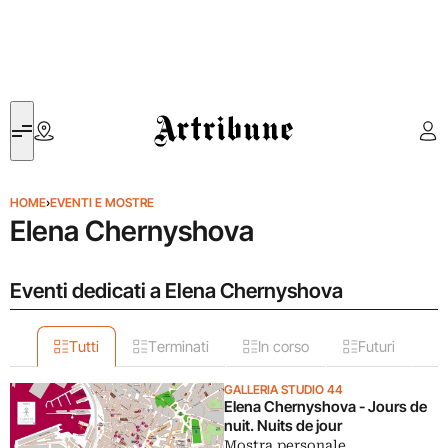
Artribune
HOME
›
EVENTI E MOSTRE
Elena Chernyshova
Eventi dedicati a Elena Chernyshova
Tutti
Terminati
In corso
Futuri
GALLERIA STUDIO 44
Elena Chernyshova - Jours de
nuit. Nuits de jour
Mostra personale