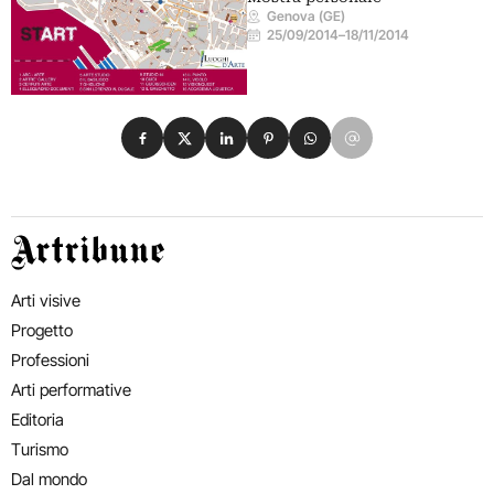
Genova (GE)
25/09/2014
–
18/11/2014
Condividi su Facebook
Condividi su X
Condividi su LinkedIn
Condividi su Pinterest
Condividi su WhatsApp
Condividi su Email
Artribune
Arti visive
Progetto
Professioni
Arti performative
Editoria
Turismo
Dal mondo