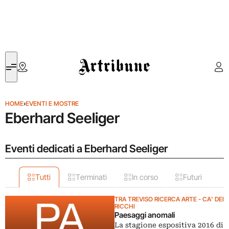
Artribune
HOME
›
EVENTI E MOSTRE
Eberhard Seeliger
Eventi dedicati a Eberhard Seeliger
Tutti
Terminati
In corso
Futuri
TRA TREVISO RICERCA ARTE - CA' DEI
RICCHI
Paesaggi anomali
La stagione espositiva 2016 di