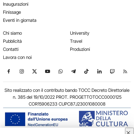
Inaugurazioni
Finissage
Eventi in giornata
Chi siamo
University
Pubblicità
Travel
Contatti
Produzioni
Lavora con noi
Seguici su Facebook
Seguici su Instagram
Seguici su X
Seguici su YouTube
Seguici su WhatsApp
Seguici su Telegram
Seguici su TikTok
Seguici su Link
Seguici su
Segui
Sito realizzato con il contributo bando TOCC Decreto Direttoriale
n. 385 del 19/10/2022 PROT. PROGETTOTOCC0000125
COR15906233 CUPC87J23001080008