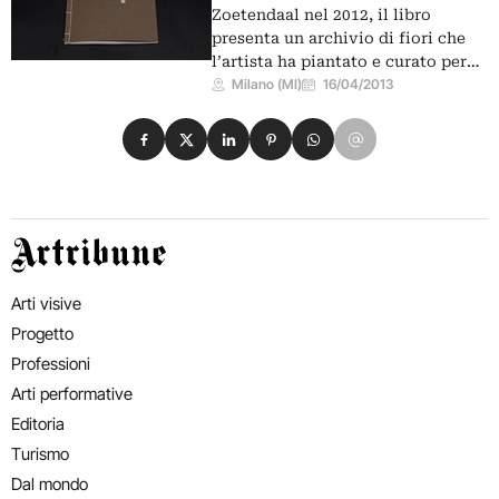
Zoetendaal nel 2012, il libro
presenta un archivio di fiori che
l’artista ha piantato e curato per…
Milano (MI)
16/04/2013
Condividi su Facebook
Condividi su X
Condividi su LinkedIn
Condividi su Pinterest
Condividi su WhatsApp
Condividi su Email
Artribune
Arti visive
Progetto
Professioni
Arti performative
Editoria
Turismo
Dal mondo