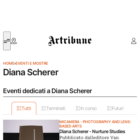
Artribune
HOME
›
EVENTI E MOSTRE
Diana Scherer
Eventi dedicati a Diana Scherer
Tutti
Terminati
In corso
Futuri
MICAMERA - PHOTOGRAPHY AND LENS-
BASED ARTS
Diana Scherer - Nurture Studies
Pubblicato dalleditore Van