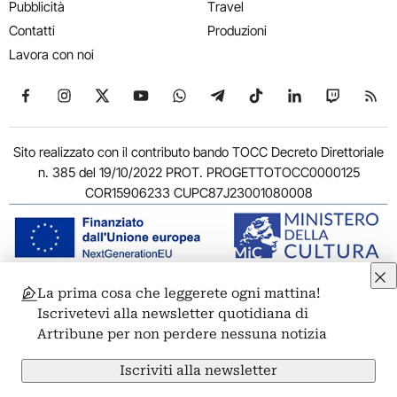
Pubblicità
Travel
Contatti
Produzioni
Lavora con noi
Seguici su Facebook
Seguici su Instagram
Seguici su X
Seguici su YouTube
Seguici su WhatsApp
Seguici su Telegram
Seguici su TikTok
Seguici su Link
Seguici su
Segui
Sito realizzato con il contributo bando TOCC Decreto Direttoriale
n. 385 del 19/10/2022 PROT. PROGETTOTOCC0000125
COR15906233 CUPC87J23001080008
La prima cosa che leggerete ogni mattina!
© 2011-2026 ARTRIBUNE srl – Corso Vittorio Emanuele II, 287 –
Iscrivetevi alla newsletter quotidiana di
00186 Roma - P.I. 11381581005
Artribune per non perdere nessuna notizia
Privacy: Responsabile della protezione dei dati personali
ARTRIBUNE srl – Corso Vittorio Emanuele II, 287 – 00186 Roma
Iscriviti alla newsletter
Termini e condizioni
Privacy Policy
Cookie Policy
Credits