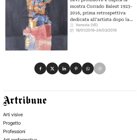
mostra Corrado Balest 1923-
2016, prima retrospettiva
dedicata all’artista dopo la…
Venezia (VE)
18/01/2019
–
24/03/2019
Condividi su Facebook
Condividi su X
Condividi su LinkedIn
Condividi su Pinterest
Condividi su WhatsApp
Condividi su Email
Artribune
Arti visive
Progetto
Professioni
Arti performative