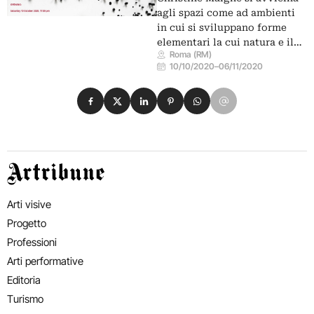
agli spazi come ad ambienti
in cui si sviluppano forme
elementari la cui natura e il…
Roma (RM)
10/10/2020
–
06/11/2020
Condividi su Facebook
Condividi su X
Condividi su LinkedIn
Condividi su Pinterest
Condividi su WhatsApp
Condividi su Email
Artribune
Arti visive
Progetto
Professioni
Arti performative
Editoria
Turismo