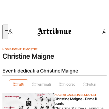
Artribune
HOME
›
EVENTI E MOSTRE
Christine Maigne
Eventi dedicati a Christine Maigne
Tutti
Terminati
In corso
Futuri
AOCF58 GALLERIA BRUNO LISI
Christine Maigne - Prima il
punto
Christine Maigne si avvicina