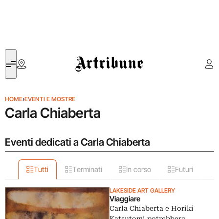
Artribune
HOME
›
EVENTI E MOSTRE
Carla Chiaberta
Eventi dedicati a Carla Chiaberta
Tutti
Terminati
In corso
Futuri
LAKESIDE ART GALLERY
Viaggiare
Carla Chiaberta e Horiki
Katsutomi potrebbero