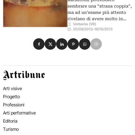
sembrare una “strana coppia”,
ma ad un’esame più attento
rivelano di avere molto in…
Verbania (VB)
20/09/2013
–
19/10/2013
Condividi su Facebook
Condividi su X
Condividi su LinkedIn
Condividi su Pinterest
Condividi su WhatsApp
Condividi su Email
Artribune
Arti visive
Progetto
Professioni
Arti performative
Editoria
Turismo