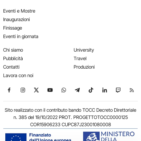
Eventi e Mostre
Inaugurazioni
Finissage
Eventi in giornata
Chi siamo
University
Pubblicità
Travel
Contatti
Produzioni
Lavora con noi
Seguici su Facebook
Seguici su Instagram
Seguici su X
Seguici su YouTube
Seguici su WhatsApp
Seguici su Telegram
Seguici su TikTok
Seguici su Link
Seguici su
Segui
Sito realizzato con il contributo bando TOCC Decreto Direttoriale
n. 385 del 19/10/2022 PROT. PROGETTOTOCC0000125
COR15906233 CUPC87J23001080008