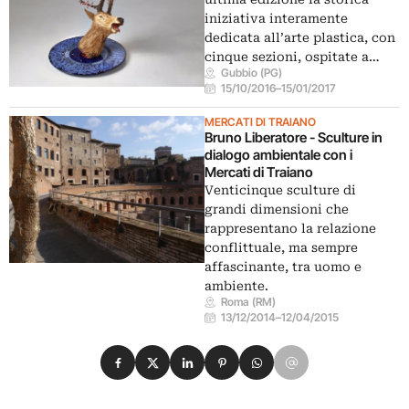
iniziativa interamente
dedicata all’arte plastica, con
cinque sezioni, ospitate a…
Gubbio (PG)
15/10/2016
–
15/01/2017
MERCATI DI TRAIANO
Bruno Liberatore - Sculture in
dialogo ambientale con i
Mercati di Traiano
Venticinque sculture di
grandi dimensioni che
rappresentano la relazione
conflittuale, ma sempre
affascinante, tra uomo e
ambiente.
Roma (RM)
13/12/2014
–
12/04/2015
Condividi su Facebook
Condividi su X
Condividi su LinkedIn
Condividi su Pinterest
Condividi su WhatsApp
Condividi su Email