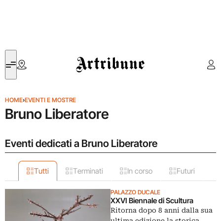
Artribune
HOME
›
EVENTI E MOSTRE
Bruno Liberatore
Eventi dedicati a Bruno Liberatore
Tutti
Terminati
In corso
Futuri
PALAZZO DUCALE
XXVI Biennale di Scultura
Ritorna dopo 8 anni dalla sua
ultima edizione la storica