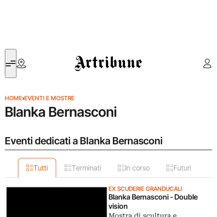
Artribune
HOME
›
EVENTI E MOSTRE
Blanka Bernasconi
Eventi dedicati a Blanka Bernasconi
Tutti
Terminati
In corso
Futuri
EX SCUDERIE GRANDUCALI
Blanka Bernasconi - Double
vision
Mostra di scultura e