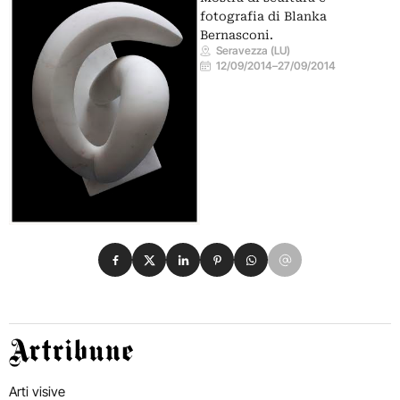
fotografia di Blanka
Bernasconi.
Seravezza (LU)
12/09/2014
–
27/09/2014
Condividi su Facebook
Condividi su X
Condividi su LinkedIn
Condividi su Pinterest
Condividi su WhatsApp
Condividi su Email
Artribune
Arti visive