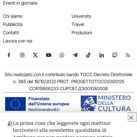
Eventi in giornata
Chi siamo
University
Pubblicità
Travel
Contatti
Produzioni
Lavora con noi
Seguici su Facebook
Seguici su Instagram
Seguici su X
Seguici su YouTube
Seguici su WhatsApp
Seguici su Telegram
Seguici su TikTok
Seguici su Link
Seguici su
Segui
Sito realizzato con il contributo bando TOCC Decreto Direttoriale
n. 385 del 19/10/2022 PROT. PROGETTOTOCC0000125
COR15906233 CUPC87J23001080008
La prima cosa che leggerete ogni mattina!
© 2011-2026 ARTRIBUNE srl – Corso Vittorio Emanuele II, 287 –
Iscrivetevi alla newsletter quotidiana di
00186 Roma - P.I. 11381581005