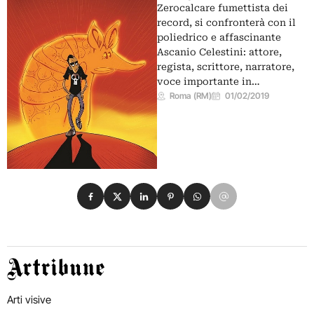
Zerocalcare fumettista dei
record, si confronterà con il
poliedrico e affascinante
Ascanio Celestini: attore,
regista, scrittore, narratore,
voce importante in…
Roma (RM)
01/02/2019
Condividi su Facebook
Condividi su X
Condividi su LinkedIn
Condividi su Pinterest
Condividi su WhatsApp
Condividi su Email
Artribune
Arti visive