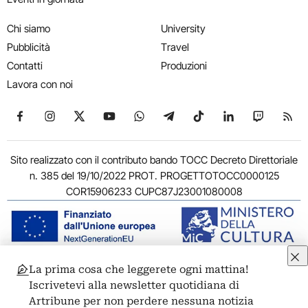
Chi siamo
University
Pubblicità
Travel
Contatti
Produzioni
Lavora con noi
Seguici su Facebook
Seguici su Instagram
Seguici su X
Seguici su YouTube
Seguici su WhatsApp
Seguici su Telegram
Seguici su TikTok
Seguici su Link
Seguici su
Segui
Sito realizzato con il contributo bando TOCC Decreto Direttoriale
n. 385 del 19/10/2022 PROT. PROGETTOTOCC0000125
COR15906233 CUPC87J23001080008
La prima cosa che leggerete ogni mattina!
© 2011-2026 ARTRIBUNE srl – Corso Vittorio Emanuele II, 287 –
Iscrivetevi alla newsletter quotidiana di
00186 Roma - P.I. 11381581005
Artribune per non perdere nessuna notizia
Privacy: Responsabile della protezione dei dati personali