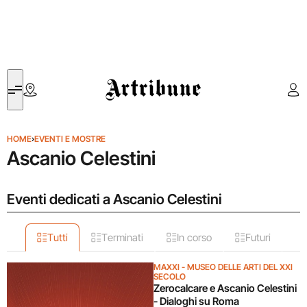
Artribune
HOME
›
EVENTI E MOSTRE
Ascanio Celestini
Eventi dedicati a Ascanio Celestini
Tutti
Terminati
In corso
Futuri
MAXXI - MUSEO DELLE ARTI DEL XXI
SECOLO
Zerocalcare e Ascanio Celestini
- Dialoghi su Roma