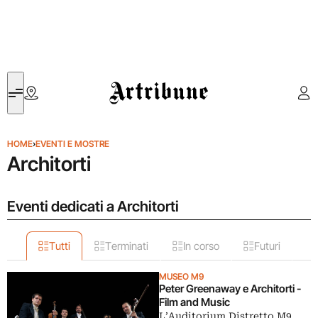
Artribune
HOME
›
EVENTI E MOSTRE
Architorti
Eventi dedicati a Architorti
Tutti
Terminati
In corso
Futuri
MUSEO M9
Peter Greenaway e Architorti -
Film and Music
L’Auditorium Distretto M9