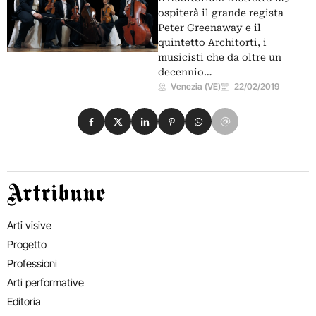
ospiterà il grande regista
Peter Greenaway e il
quintetto Architorti, i
musicisti che da oltre un
decennio…
Venezia (VE)
22/02/2019
Condividi su Facebook
Condividi su X
Condividi su LinkedIn
Condividi su Pinterest
Condividi su WhatsApp
Condividi su Email
Artribune
Arti visive
Progetto
Professioni
Arti performative
Editoria