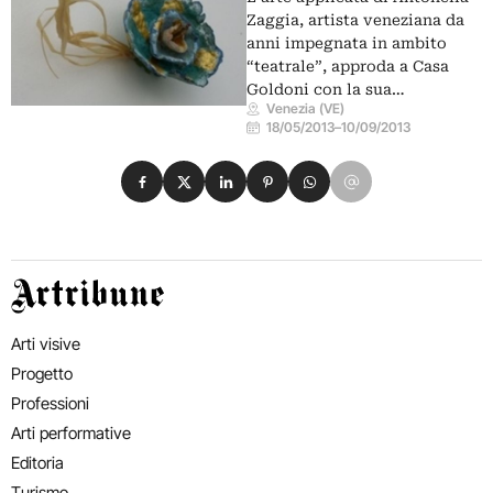
Zaggia, artista veneziana da
anni impegnata in ambito
“teatrale”, approda a Casa
Goldoni con la sua…
Venezia (VE)
18/05/2013
–
10/09/2013
Condividi su Facebook
Condividi su X
Condividi su LinkedIn
Condividi su Pinterest
Condividi su WhatsApp
Condividi su Email
Artribune
Arti visive
Progetto
Professioni
Arti performative
Editoria
Turismo