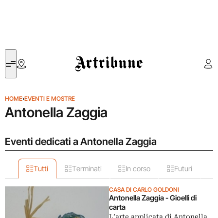
Artribune
HOME
›
EVENTI E MOSTRE
Antonella Zaggia
Eventi dedicati a Antonella Zaggia
Tutti
Terminati
In corso
Futuri
CASA DI CARLO GOLDONI
Antonella Zaggia - Gioelli di
carta
L’arte applicata di Antonella