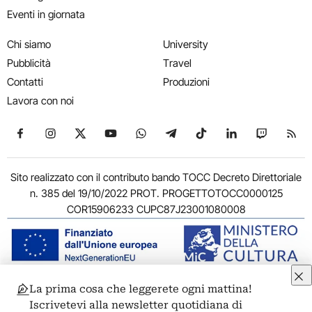
Eventi in giornata
Chi siamo
University
Pubblicità
Travel
Contatti
Produzioni
Lavora con noi
Seguici su Facebook
Seguici su Instagram
Seguici su X
Seguici su YouTube
Seguici su WhatsApp
Seguici su Telegram
Seguici su TikTok
Seguici su Link
Seguici su
Segui
Sito realizzato con il contributo bando TOCC Decreto Direttoriale
n. 385 del 19/10/2022 PROT. PROGETTOTOCC0000125
COR15906233 CUPC87J23001080008
La prima cosa che leggerete ogni mattina!
© 2011-2026 ARTRIBUNE srl – Corso Vittorio Emanuele II, 287 –
Iscrivetevi alla newsletter quotidiana di
00186 Roma - P.I. 11381581005