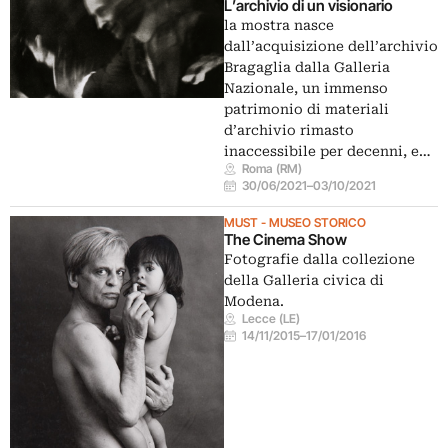
L’archivio di un visionario
la mostra nasce
dall’acquisizione dell’archivio
Bragaglia dalla Galleria
Nazionale, un immenso
patrimonio di materiali
d’archivio rimasto
inaccessibile per decenni, e…
Roma (RM)
30/06/2021
–
03/10/2021
MUST - MUSEO STORICO
The Cinema Show
Fotografie dalla collezione
della Galleria civica di
Modena.
Lecce (LE)
14/11/2015
–
17/01/2016