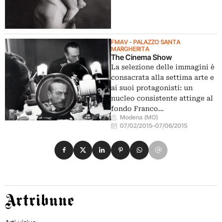
FMAV - PALAZZO SANTA
MARGHERITA
The Cinema Show
La selezione delle immagini è
consacrata alla settima arte e
ai suoi protagonisti: un
nucleo consistente attinge al
fondo Franco…
Modena (MO)
07/02/2015
–
07/06/2015
Condividi su Facebook
Condividi su X
Condividi su LinkedIn
Condividi su Pinterest
Condividi su WhatsApp
Condividi su Email
Artribune