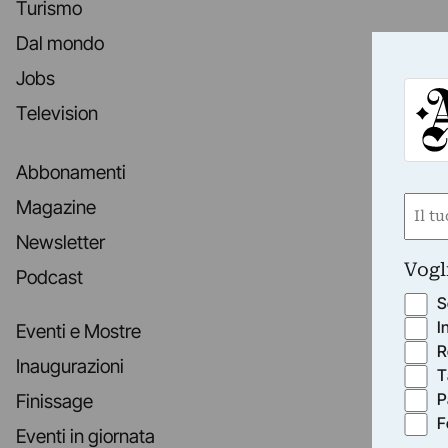
Turismo
Dal mondo
Jobs
Television
Abbonamenti
Nom
Magazine
(Obbli
Newsletter
Nome
Vogl
Podcast
S
I
Eventi e Mostre
R
Inaugurazioni
T
P
Finissage
F
Eventi in giornata