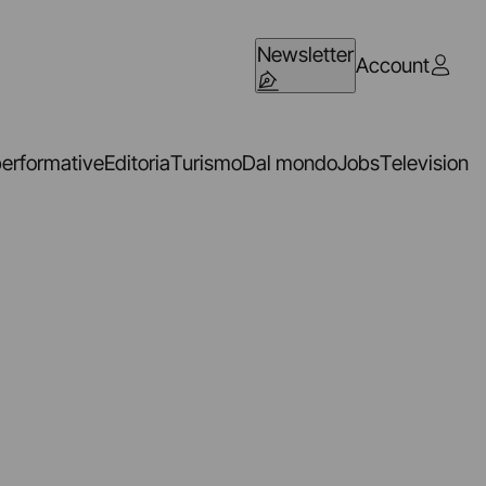
Newsletter
Account
performative
Editoria
Turismo
Dal mondo
Jobs
Television