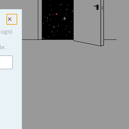
 ogni
e
te.