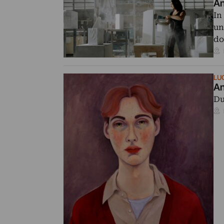
An
In
un
d
LU
An
Du