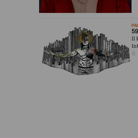
PA
59
Il
In