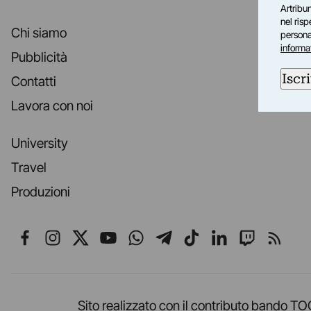
Artribun
nel ris
Chi siamo
personal
informa
Pubblicità
Iscri
Contatti
Lavora con noi
University
Travel
Produzioni
Seguici su Facebook
Seguici su Instagram
Seguici su X
Seguici su YouTube
Seguici su WhatsApp
Seguici su Telegr
Seguici su TikT
Seguici su L
Seguici 
Segui
Sito realizzato con il contributo band