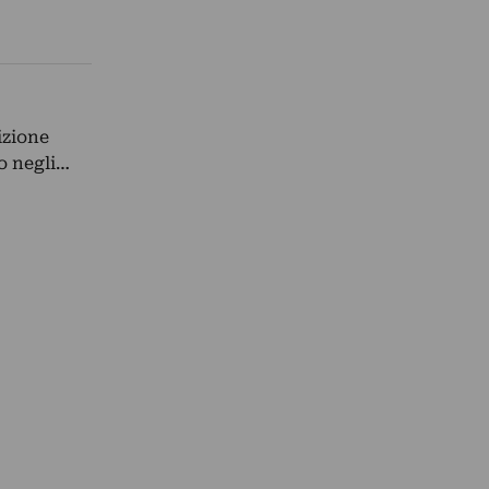
izione
to negli…