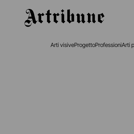
Artribune
Arti visive
Progetto
Professioni
Arti 