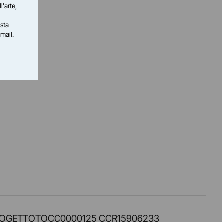
l'arte,
sta
email.
PROT. PROGETTOTOCC0000125 COR15906233