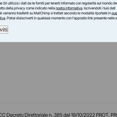
e Srl utilizza i dati da te forniti per tenerti informato con regolarità sul mondo del
petto della privacy come indicato nella
nostra informativa
. Iscrivendoti i tuoi dati
i verranno trasferiti su MailChimp e trattati secondo le modalità riportate in
que
tiva
. Potrai disiscriverti in qualsiasi momento con l'apposito link presente nelle 
viti
am
ok
inkedIn
su Twitch
ci su Rss
o TOCC Decreto Direttoriale n. 385 del 19/10/2022 