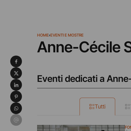
HOME
›
EVENTI E MOSTRE
Anne-Cécile 
Condividi su Facebook
Condividi su X
Eventi dedicati a Anne
Condividi su LinkedIn
Condividi su Pinterest
Condividi su WhatsApp
Tutti
Condividi su Email
FO