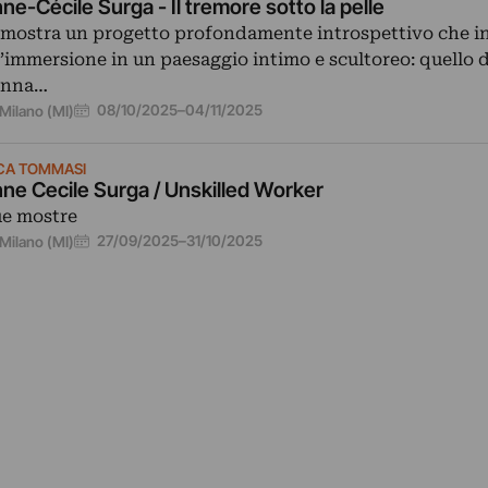
ne-Cécile Surga - Il tremore sotto la pelle
 mostra un progetto profondamente introspettivo che in
’immersione in un paesaggio intimo e scultoreo: quello 
onna…
08/10/2025
–
04/11/2025
Milano (MI)
CA TOMMASI
ne Cecile Surga / Unskilled Worker
e mostre
27/09/2025
–
31/10/2025
Milano (MI)