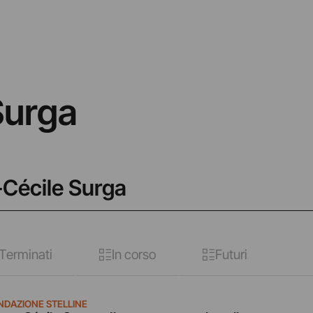
Surga
-Cécile Surga
Terminati
In corso
Futuri
NDAZIONE STELLINE