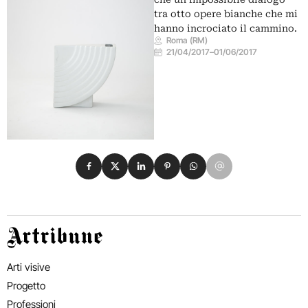
tra otto opere bianche che mi
hanno incrociato il cammino.
Roma (RM)
21/04/2017
–
01/06/2017
Condividi su Facebook
Condividi su X
Condividi su LinkedIn
Condividi su Pinterest
Condividi su WhatsApp
Condividi su Email
Artribune
Arti visive
Progetto
Professioni