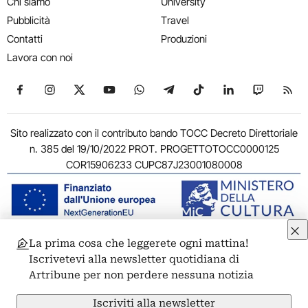
Chi siamo
University
Pubblicità
Travel
Contatti
Produzioni
Lavora con noi
Seguici su Facebook
Seguici su Instagram
Seguici su X
Seguici su YouTube
Seguici su WhatsApp
Seguici su Telegram
Seguici su TikTok
Seguici su Link
Seguici su
Segui
Sito realizzato con il contributo bando TOCC Decreto Direttoriale
n. 385 del 19/10/2022 PROT. PROGETTOTOCC0000125
COR15906233 CUPC87J23001080008
La prima cosa che leggerete ogni mattina!
© 2011-2026 ARTRIBUNE srl – Corso Vittorio Emanuele II, 287 –
Iscrivetevi alla newsletter quotidiana di
00186 Roma - P.I. 11381581005
Artribune per non perdere nessuna notizia
Privacy: Responsabile della protezione dei dati personali
ARTRIBUNE srl – Corso Vittorio Emanuele II, 287 – 00186 Roma
Iscriviti alla newsletter