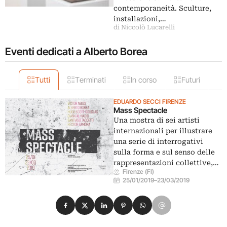
contemporaneità. Sculture,
installazioni,…
di Niccolò Lucarelli
Eventi dedicati a Alberto Borea
Tutti
Terminati
In corso
Futuri
EDUARDO SECCI FIRENZE
Mass Spectacle
Una mostra di sei artisti
internazionali per illustrare
una serie di interrogativi
sulla forma e sul senso delle
rappresentazioni collettive,…
Firenze (FI)
25/01/2019
–
23/03/2019
Condividi su Facebook
Condividi su X
Condividi su LinkedIn
Condividi su Pinterest
Condividi su WhatsApp
Condividi su Email