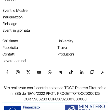
Eventi e Mostre
Inaugurazioni
Finissage
Eventi in giornata
Chi siamo
University
Pubblicità
Travel
Contatti
Produzioni
Lavora con noi
Seguici su Facebook
Seguici su Instagram
Seguici su X
Seguici su YouTube
Seguici su WhatsApp
Seguici su Telegram
Seguici su TikTok
Seguici su Link
Seguici su
Segui
Sito realizzato con il contributo bando TOCC Decreto Direttoriale
n. 385 del 19/10/2022 PROT. PROGETTOTOCC0000125
COR15906233 CUPC87J23001080008