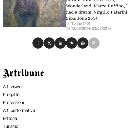
Wonderland, Marco Ruffino, I
had a dream, Virgilio Patarini,
Zibaldone 2014.
Torino (TO)
10/05/2014
–
23/05/2014
Condividi su Facebook
Condividi su X
Condividi su LinkedIn
Condividi su Pinterest
Condividi su WhatsApp
Condividi su Email
Artribune
Arti visive
Progetto
Professioni
Arti performative
Editoria
Turismo