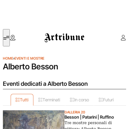
Artribune
HOME
›
EVENTI E MOSTRE
Alberto Besson
Eventi dedicati a Alberto Besson
Tutti
Terminati
In corso
Futuri
GALLERIA 20
Besson | Patarini | Ruffino
Tre mostre personali di
pittura: Alberto Besson,