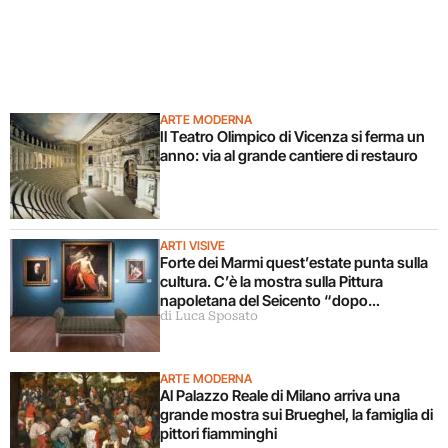
ARTE MODERNA
Il Teatro Olimpico di Vicenza si ferma un
anno: via al grande cantiere di restauro
ARTI VISIVE
Forte dei Marmi quest’estate punta sulla
cultura. C’è la mostra sulla Pittura
napoletana del Seicento “dopo
di Luca Sposato
Caravaggio”
ARTE MODERNA
Al Palazzo Reale di Milano arriva una
grande mostra sui Brueghel, la famiglia di
pittori fiamminghi