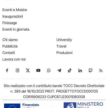
Eventi e Mostre
Inaugurazioni
Finissage
Eventi in giornata
Chi siamo
University
Pubblicità
Travel
Contatti
Produzioni
Lavora con noi
Seguici su Facebook
Seguici su Instagram
Seguici su X
Seguici su YouTube
Seguici su WhatsApp
Seguici su Telegram
Seguici su TikTok
Seguici su Link
Seguici su
Segui
Sito realizzato con il contributo bando TOCC Decreto Direttoriale
n. 385 del 19/10/2022 PROT. PROGETTOTOCC0000125
COR15906233 CUPC87J23001080008