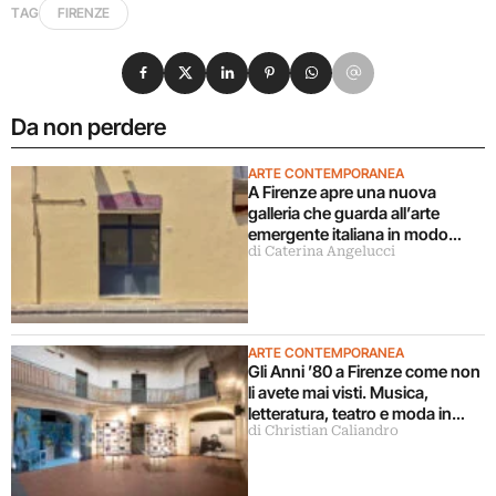
TAG
FIRENZE
Condividi su Facebook
Condividi su X
Condividi su LinkedIn
Condividi su Pinterest
Condividi su WhatsApp
Condividi su Email
Da non perdere
ARTE CONTEMPORANEA
A Firenze apre una nuova
galleria che guarda all’arte
emergente italiana in modo
di Caterina Angelucci
decentrato
ARTE CONTEMPORANEA
Gli Anni ’80 a Firenze come non
li avete mai visti. Musica,
letteratura, teatro e moda in
di Christian Caliandro
mostra