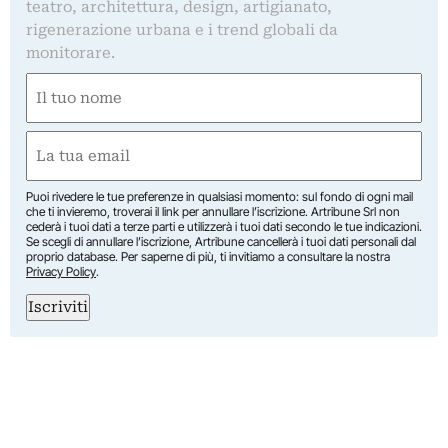
teatro, architettura, design, artigianato,
rigenerazione urbana e i trend globali da
monitorare.
Nome
(Obbligatorio)
Nome
Email
(Obbligatorio)
Puoi rivedere le tue preferenze in qualsiasi momento: sul fondo di ogni mail
che ti invieremo, troverai il link per annullare l’iscrizione. Artribune Srl non
cederà i tuoi dati a terze parti e utilizzerà i tuoi dati secondo le tue indicazioni.
Se scegli di annullare l’iscrizione, Artribune cancellerà i tuoi dati personali dal
proprio database. Per saperne di più, ti invitiamo a consultare la nostra
Privacy Policy
.
Iscriviti