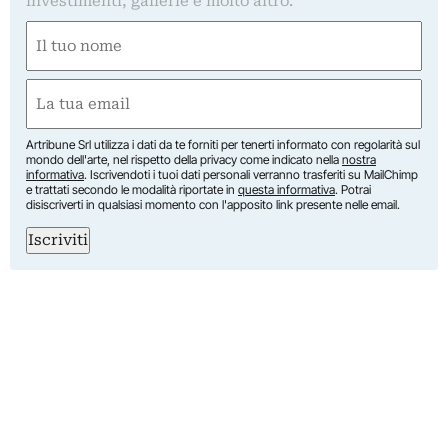
investimenti, gallerie e molto altro.
Nome
(Required)
First
Email
(Required)
Artribune Srl utilizza i dati da te forniti per tenerti informato con regolarità sul
mondo dell'arte, nel rispetto della privacy come indicato nella
nostra
informativa
. Iscrivendoti i tuoi dati personali verranno trasferiti su MailChimp
e trattati secondo le modalità riportate in
questa informativa
. Potrai
disiscriverti in qualsiasi momento con l'apposito link presente nelle email.
Iscriviti