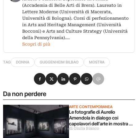
(Accademia di Belle Arti di Brera). Laureato in
Lettere Moderne (Università di Macerata,
Università di Bologna). Corsi di perfezionamento
in Arts and Heritage Management (Università
Bocconi) e Arts and Culture Strategy (Università
della Pennsylvania).…
Scopri di più
TAG
DONNA
GUGGENHEIM BILBAO
MOSTRA
Condividi su Facebook
Condividi su X
Condividi su LinkedIn
Condividi su Pinterest
Condividi su WhatsApp
Condividi su Email
Da non perdere
ARTE CONTEMPORANEA
Le fotografie di Aurelio
Amendola in dialogo coi
capolavori dell’arte in mostra a
di Giulia Bianco
Milano