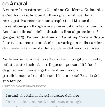
do Amaral
A curare la mostra sono
Geaninne Gutiérrez-Guimarães
e
Cecilia Braschi
, quest’ultima già curatrice della
retrospettiva recentemente ospitata al
Musée du
Luxembourg di Parigi
e ora presentata in terra iberica.
Accolta nelle sale dell’istituzione
fino al prossimo 1°
giugno 2025
,
Tarsila do Amaral. Painting Modern Brazil
è un’escursione coloratissima e variegata nella carriera
di questa trasformista della pittura del secolo scorso.
Nelle sei sezioni che caratterizzano il tragitto di visita,
infatti, tutto l’eclettismo di questa personalità fuori
dagli schemi viene a galla, testimoniando
parallelamente i cambiamenti in corso nel Brasile del
suo tempo.
L'ARTICOLO CONTINUA PIÙ SOTTO
Incanti, il settimanale sul mercato dell'arte
Informazioni, numeri, tendenze, strategie,