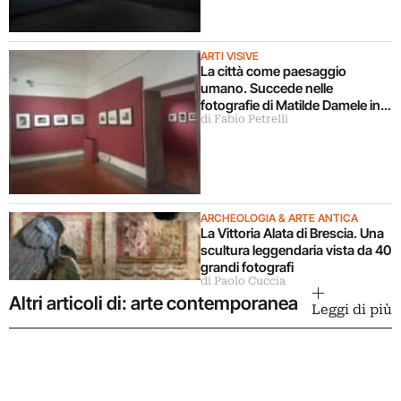
ARTI VISIVE
La città come paesaggio
umano. Succede nelle
fotografie di Matilde Damele in
di Fabio Petrelli
mostra a Roma
ARCHEOLOGIA & ARTE ANTICA
La Vittoria Alata di Brescia. Una
scultura leggendaria vista da 40
grandi fotografi
di Paolo Cuccia
Altri articoli di: arte contemporanea
Leggi di più