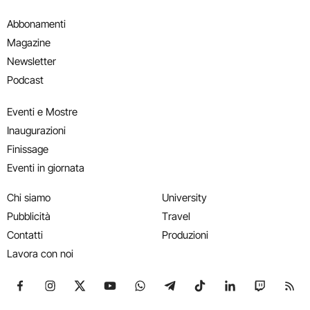
Abbonamenti
Magazine
Newsletter
Podcast
Eventi e Mostre
Inaugurazioni
Finissage
Eventi in giornata
Chi siamo
University
Pubblicità
Travel
Contatti
Produzioni
Lavora con noi
Seguici su Facebook
Seguici su Instagram
Seguici su X
Seguici su YouTube
Seguici su WhatsApp
Seguici su Telegram
Seguici su TikTok
Seguici su Link
Seguici su
Segui