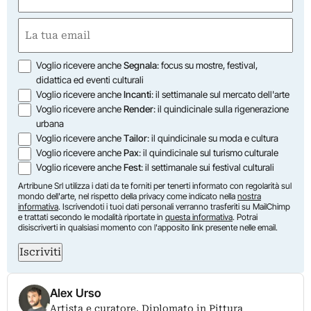
(Required)
First
Email
(Required)
Opzioni
Voglio ricevere anche
Segnala
: focus su mostre, festival,
didattica ed eventi culturali
Voglio ricevere anche
Incanti
: il settimanale sul mercato dell'arte
Voglio ricevere anche
Render
: il quindicinale sulla rigenerazione
urbana
Voglio ricevere anche
Tailor
: il quindicinale su moda e cultura
Voglio ricevere anche
Pax
: il quindicinale sul turismo culturale
Voglio ricevere anche
Fest
: il settimanale sui festival culturali
Artribune Srl utilizza i dati da te forniti per tenerti informato con regolarità sul
mondo dell'arte, nel rispetto della privacy come indicato nella
nostra
informativa
. Iscrivendoti i tuoi dati personali verranno trasferiti su MailChimp
e trattati secondo le modalità riportate in
questa informativa
. Potrai
disiscriverti in qualsiasi momento con l'apposito link presente nelle email.
Iscriviti
Alex Urso
Artista e curatore. Diplomato in Pittura