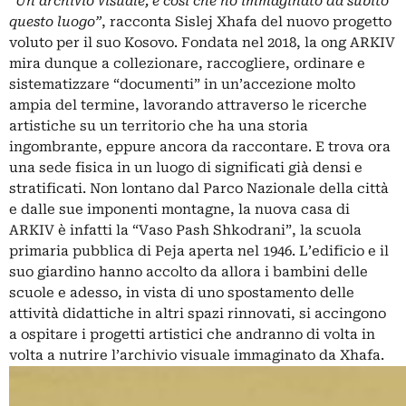
“Un’archivio visuale, è così che ho immaginato da subito
questo luogo”
, racconta Sislej Xhafa del nuovo progetto
voluto per il suo Kosovo. Fondata nel 2018, la ong ARKIV
mira dunque a collezionare, raccogliere, ordinare e
sistematizzare “documenti” in un’accezione molto
ampia del termine, lavorando attraverso le ricerche
artistiche su un territorio che ha una storia
ingombrante, eppure ancora da raccontare. E trova ora
una sede fisica in un luogo di significati già densi e
stratificati. Non lontano dal Parco Nazionale della città
e dalle sue imponenti montagne, la nuova casa di
ARKIV è infatti la “Vaso Pash Shkodrani”, la scuola
primaria pubblica di Peja aperta nel 1946. L’edificio e il
suo giardino hanno accolto da allora i bambini delle
scuole e adesso, in vista di uno spostamento delle
attività didattiche in altri spazi rinnovati, si accingono
a ospitare i progetti artistici che andranno di volta in
volta a nutrire l’archivio visuale immaginato da Xhafa.