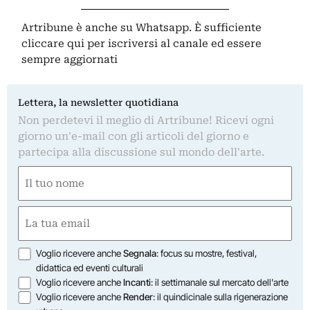
Artribune è anche su Whatsapp. È sufficiente
cliccare qui
per iscriversi al canale ed essere
sempre aggiornati
Lettera, la newsletter quotidiana
Non perdetevi il meglio di Artribune! Ricevi ogni
giorno un'e-mail con gli articoli del giorno e
partecipa alla discussione sul mondo dell'arte.
Nome
(Obbligatorio)
Nome
Email
(Obbligatorio)
Opzioni
Voglio ricevere anche
Segnala
: focus su mostre, festival,
didattica ed eventi culturali
Voglio ricevere anche
Incanti
: il settimanale sul mercato dell'arte
Voglio ricevere anche
Render
: il quindicinale sulla rigenerazione