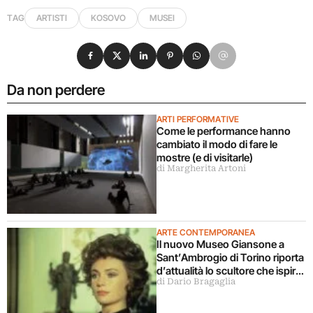
TAG
ARTISTI
KOSOVO
MUSEI
Condividi su Facebook
Condividi su X
Condividi su LinkedIn
Condividi su Pinterest
Condividi su WhatsApp
Condividi su Email
Da non perdere
ARTI PERFORMATIVE
Come le performance hanno
cambiato il modo di fare le
mostre (e di visitarle)
di Margherita Artoni
ARTE CONTEMPORANEA
Il nuovo Museo Giansone a
Sant’Ambrogio di Torino riporta
d’attualità lo scultore che ispirò
di Dario Bragaglia
il libro La donna della domenica