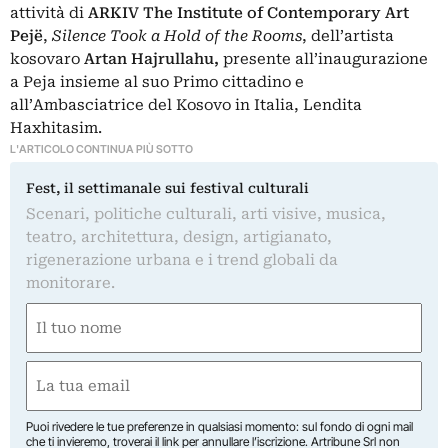
attività di
ARKIV The Institute of Contemporary Art
Pejë
,
Silence Took a Hold of the Rooms
, dell’artista
kosovaro
Artan Hajrullahu,
presente all’inaugurazione
a Peja insieme al suo Primo cittadino e
all’Ambasciatrice del Kosovo in Italia, Lendita
Haxhitasim.
L'ARTICOLO CONTINUA PIÙ SOTTO
Fest, il settimanale sui festival culturali
Scenari, politiche culturali, arti visive, musica,
teatro, architettura, design, artigianato,
rigenerazione urbana e i trend globali da
monitorare.
Nome
(Obbligatorio)
Nome
Email
(Obbligatorio)
Puoi rivedere le tue preferenze in qualsiasi momento: sul fondo di ogni mail
che ti invieremo, troverai il link per annullare l’iscrizione. Artribune Srl non