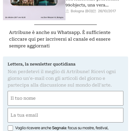
99objects, una vera…
Bologna (BO)
26/10/2017
Artribune è anche su Whatsapp. È sufficiente
cliccare qui
per iscriversi al canale ed essere
sempre aggiornati
Lettera, la newsletter quotidiana
Non perdetevi il meglio di Artribune! Ricevi ogni
giorno un'e-mail con gli articoli del giorno e
partecipa alla discussione sul mondo dell'arte.
Nome
(Obbligatorio)
Nome
Email
(Obbligatorio)
Opzioni
Voglio ricevere anche
Segnala
: focus su mostre, festival,