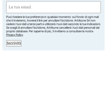
Nome
Email
(Obbligatorio)
Puoi rivedere le tue preferenze in qualsiasi momento: sul fondo di ogni mail
che ti invieremo, troverai il link per annullare l’iscrizione. Artribune Srl non
cederà i tuoi dati a terze parti e utilizzerà i tuoi dati secondo le tue indicazioni.
Se scegli di annullare l’iscrizione, Artribune cancellerà i tuoi dati personali dal
proprio database. Per saperne di più, ti invitiamo a consultare la nostra
Privacy Policy
.
Iscriviti