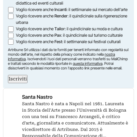
didattica ed eventi culturali
Voglio ricevere anche
Incanti
: il settimanale sul mercato dell'arte
Voglio ricevere anche
Render
: il quindicinale sulla rigenerazione
urbana
Voglio ricevere anche
Tailor
: il quindicinale su moda e cultura
Voglio ricevere anche
Pax
: il quindicinale sul turismo culturale
Voglio ricevere anche
Fest
: il settimanale sui festival culturali
Artribune Srl utilizza i dati da te forniti per tenerti informato con regolarità sul
mondo dell'arte, nel rispetto della privacy come indicato nella
nostra
informativa
. Iscrivendoti i tuoi dati personali verranno trasferiti su MailChimp
e trattati secondo le modalità riportate in
questa informativa
. Potrai
disiscriverti in qualsiasi momento con l'apposito link presente nelle email.
Iscriviti
Santa Nastro
Santa Nastro è nata a Napoli nel 1981. Laureata
in Storia dell'Arte presso l'Università di Bologna
con una tesi su Francesco Arcangeli, è critico
d'arte, giornalista e comunicatore. Attualmente è
vicedirettore di Artribune. Dal 2015 è
Responsabile della Comunicazione di…