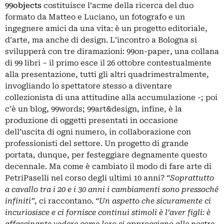
99objects
costituisce l’acme della ricerca del duo
formato da Matteo e Luciano, un fotografo e un
ingegnere amici da una vita: è un progetto editoriale,
d’arte, ma anche di design. L’incontro a Bologna si
svilupperà con tre diramazioni: 99on-paper, una collana
di 99 libri – il primo esce il 26 ottobre contestualmente
alla presentazione, tutti gli altri quadrimestralmente,
invogliando lo spettatore stesso a diventare
collezionista di una attitudine alla accumulazione -; poi
c’è un blog, 99words; 99art&design, infine, è la
produzione di oggetti presentati in occasione
dell’uscita di ogni numero, in collaborazione con
professionisti del settore. Un progetto di grande
portata, dunque, per festeggiare degnamente questo
decennale. Ma come è cambiato il modo di fare arte di
PetriPaselli nel corso degli ultimi 10 anni?
“Soprattutto
a cavallo tra i 20 e i 30 anni i cambiamenti sono pressoché
infiniti”
, ci raccontano.
“Un aspetto che sicuramente ci
incuriosisce e ci fornisce continui stimoli è l’aver figli: è
affascinante vedere come loro si approcciano alle nostre