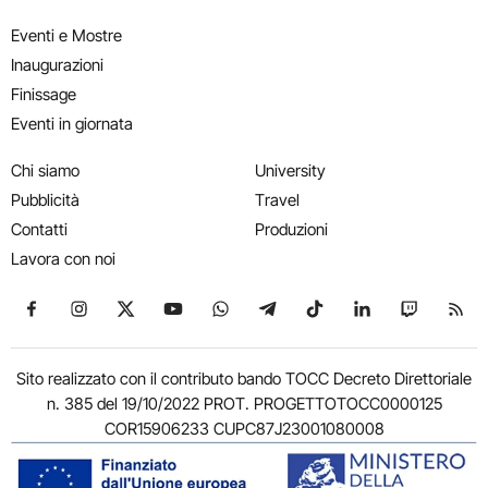
Eventi e Mostre
Inaugurazioni
Finissage
Eventi in giornata
Chi siamo
University
Pubblicità
Travel
Contatti
Produzioni
Lavora con noi
Seguici su Facebook
Seguici su Instagram
Seguici su X
Seguici su YouTube
Seguici su WhatsApp
Seguici su Telegram
Seguici su TikTok
Seguici su Link
Seguici su
Segui
Sito realizzato con il contributo bando TOCC Decreto Direttoriale
n. 385 del 19/10/2022 PROT. PROGETTOTOCC0000125
COR15906233 CUPC87J23001080008