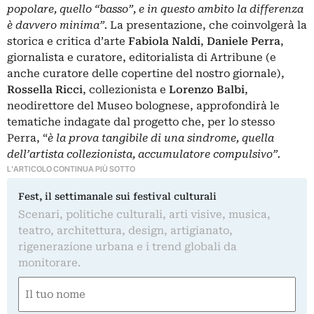
popolare, quello “basso”, e in questo ambito la differenza
è davvero minima”.
La presentazione, che coinvolgerà la
storica e critica d’arte
Fabiola Naldi
,
Daniele Perra
,
giornalista e curatore, editorialista di Artribune (e
anche curatore delle copertine del nostro giornale),
Rossella Ricci
, collezionista e
Lorenzo Balbi
,
neodirettore del Museo bolognese, approfondirà le
tematiche indagate dal progetto che, per lo stesso
Perra, “
è la prova tangibile di una sindrome, quella
dell’artista collezionista, accumulatore compulsivo”.
L'ARTICOLO CONTINUA PIÙ SOTTO
Fest, il settimanale sui festival culturali
Scenari, politiche culturali, arti visive, musica,
teatro, architettura, design, artigianato,
rigenerazione urbana e i trend globali da
monitorare.
Nome
(Obbligatorio)