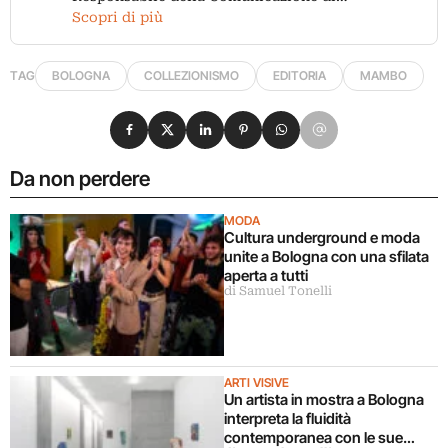
Scopri di più
TAG
BOLOGNA
COLLEZIONISMO
EDITORIA
MAMBO
Condividi su Facebook
Condividi su X
Condividi su LinkedIn
Condividi su Pinterest
Condividi su WhatsApp
Condividi su Email
Da non perdere
MODA
Cultura underground e moda
unite a Bologna con una sfilata
aperta a tutti
di Samuel Tonelli
ARTI VISIVE
Un artista in mostra a Bologna
interpreta la fluidità
contemporanea con le sue