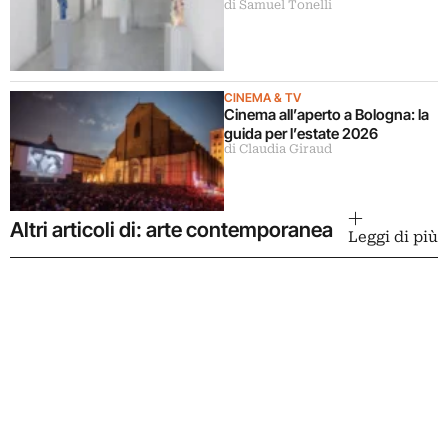
di Samuel Tonelli
sculture
CINEMA & TV
Cinema all’aperto a Bologna: la
guida per l’estate 2026
di Claudia Giraud
Altri articoli di: arte contemporanea
Leggi di più