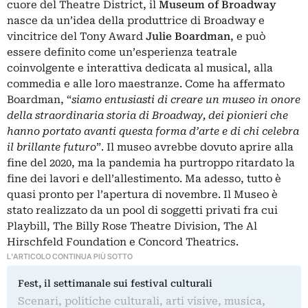
cuore del Theatre District, il
Museum of Broadway
nasce da un’idea della produttrice di Broadway e
vincitrice del Tony Award
Julie Boardman
, e può
essere definito come un’esperienza teatrale
coinvolgente e interattiva dedicata al musical, alla
commedia e alle loro maestranze. Come ha affermato
Boardman, “
siamo entusiasti di creare un museo in onore
della straordinaria storia di Broadway, dei pionieri che
hanno portato avanti questa forma d’arte e di chi celebra
il brillante futuro
”. Il museo avrebbe dovuto aprire alla
fine del 2020, ma la pandemia ha purtroppo ritardato la
fine dei lavori e dell’allestimento. Ma adesso, tutto è
quasi pronto per l’apertura di novembre. Il Museo è
stato realizzato da un pool di soggetti privati fra cui
Playbill, The Billy Rose Theatre Division, The Al
Hirschfeld Foundation e Concord Theatrics.
L'ARTICOLO CONTINUA PIÙ SOTTO
Fest, il settimanale sui festival culturali
Scenari, politiche culturali, arti visive, musica,