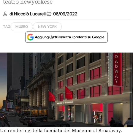
teatro newyorkese
di Niccolò Lucarelli
06/09/2022
TAG
MUSEO
NEW YORK
Un rendering della facciata del Museum of Broadway.