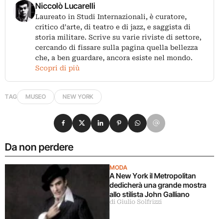
Niccolò Lucarelli
Laureato in Studi Internazionali, è curatore,
critico d’arte, di teatro e di jazz, e saggista di
storia militare. Scrive su varie riviste di settore,
cercando di fissare sulla pagina quella bellezza
che, a ben guardare, ancora esiste nel mondo.
Scopri di più
TAG
MUSEO
NEW YORK
Condividi su Facebook
Condividi su X
Condividi su LinkedIn
Condividi su Pinterest
Condividi su WhatsApp
Condividi su Email
Da non perdere
MODA
A New York il Metropolitan
dedicherà una grande mostra
allo stilista John Galliano
di Giulio Solfrizzi