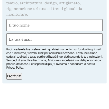
teatro, architettura, design, artigianato,
rigenerazione urbana e i trend globali da
monitorare.
Nome
(Required)
First
Email
(Required)
Puoi rivedere le tue preferenze in qualsiasi momento: sul fondo di ogni mail
che ti invieremo, troverai il link per annullare l’iscrizione. Artribune Srl non
cederà i tuoi dati a terze parti e utilizzerà i tuoi dati secondo le tue indicazioni.
Se scegli di annullare l’iscrizione, Artribune cancellerà i tuoi dati personali dal
proprio database. Per saperne di più, ti invitiamo a consultare la nostra
Privacy Policy
.
Iscriviti