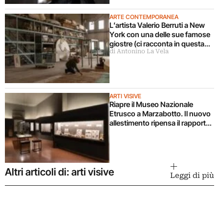
ARTE CONTEMPORANEA
L’artista Valerio Berruti a New
York con una delle sue famose
giostre (ci racconta in questa
di Antonino La Vela
intervista)
ARTI VISIVE
Riapre il Museo Nazionale
Etrusco a Marzabotto. Il nuovo
allestimento ripensa il rapporto
tra archeologia e
contemporaneità
Altri articoli di: arti visive
Leggi di più