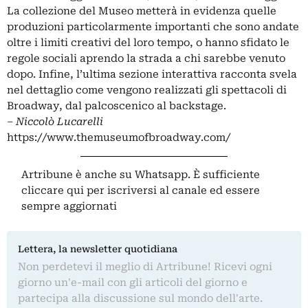
La collezione del Museo metterà in evidenza quelle
produzioni particolarmente importanti che sono andate
oltre i limiti creativi del loro tempo, o hanno sfidato le
regole sociali aprendo la strada a chi sarebbe venuto
dopo. Infine, l’ultima sezione interattiva racconta svela
nel dettaglio come vengono realizzati gli spettacoli di
Broadway, dal palcoscenico al backstage.
–
Niccolò Lucarelli
https://www.themuseumofbroadway.com/
Artribune è anche su Whatsapp. È sufficiente
cliccare qui
per iscriversi al canale ed essere
sempre aggiornati
Lettera, la newsletter quotidiana
Non perdetevi il meglio di Artribune! Ricevi ogni
giorno un'e-mail con gli articoli del giorno e
partecipa alla discussione sul mondo dell'arte.