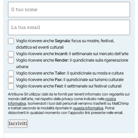
Nome
(Required)
First
Email
(Required)
Opzioni
Voglio ricevere anche
Segnala
: focus su mostre, festival,
didattica ed eventi culturali
Voglio ricevere anche
Incanti
: il settimanale sul mercato dell'arte
Voglio ricevere anche
Render
: il quindicinale sulla rigenerazione
urbana
Voglio ricevere anche
Tailor
: il quindicinale su moda e cultura
Voglio ricevere anche
Pax
: il quindicinale sul turismo culturale
Voglio ricevere anche
Fest
: il settimanale sui festival culturali
Artribune Srl utilizza i dati da te forniti per tenerti informato con regolarità sul
mondo dell'arte, nel rispetto della privacy come indicato nella
nostra
informativa
. Iscrivendoti i tuoi dati personali verranno trasferiti su MailChimp
e trattati secondo le modalità riportate in
questa informativa
. Potrai
disiscriverti in qualsiasi momento con l'apposito link presente nelle email.
Iscriviti