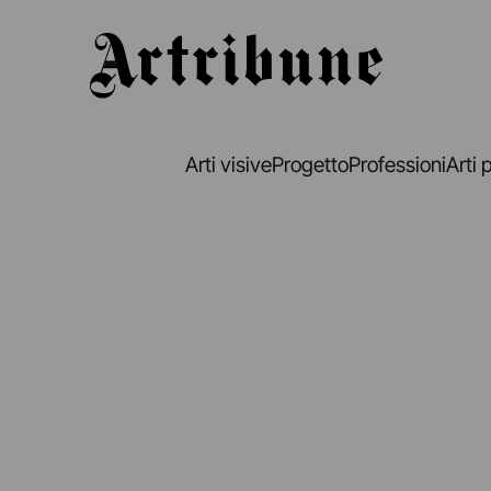
Artribune
Arti visive
Progetto
Professioni
Arti 