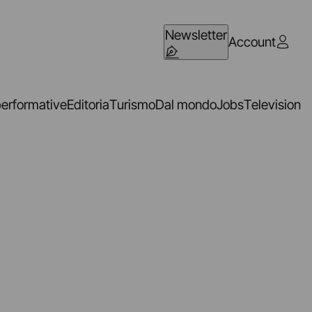
Newsletter
Account
performative
Editoria
Turismo
Dal mondo
Jobs
Television