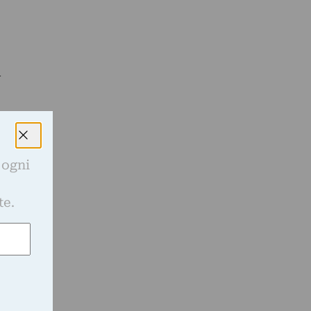
a
 ogni
e
te.