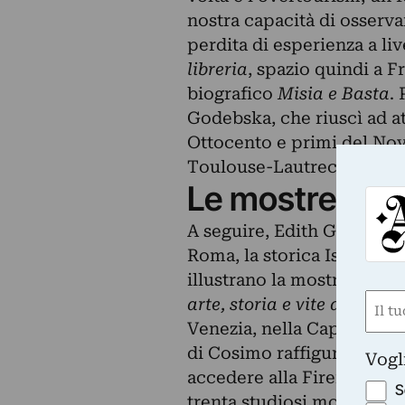
nostra capacità di osserva
perdita di esperienza a li
libreria
, spazio quindi a 
biografico
Misia e Basta
.
Godebska, che riuscì ad att
Ottocento e primi del Nov
Toulouse-Lautrec, fino a 
Le mostre prot
A seguire, Edith Gabrielli,
Roma, la storica Isabella L
illustrano la mostra inter
Nom
arte, storia e vite di donn
Venezia, nella Capitale, fi
(Obbli
Nome
di Cosimo raffigurante la
Vogl
accedere alla Firenze del 
S
trenta studiosi mossi dall’