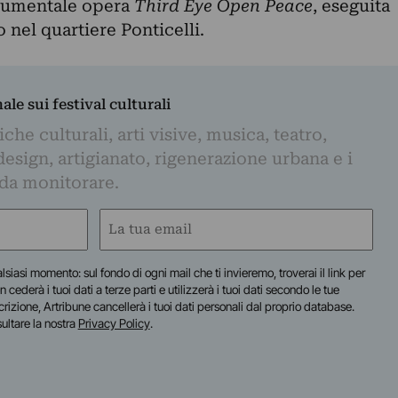
numentale opera
Third Eye Open Peace
, eseguita
o nel quartiere Ponticelli.
nale sui festival culturali
iche culturali, arti visive, musica, teatro,
design, artigianato, rigenerazione urbana e i
 da monitorare.
Email
(Obbligatorio)
lsiasi momento: sul fondo di ogni mail che ti invieremo, troverai il link per
n cederà i tuoi dati a terze parti e utilizzerà i tuoi dati secondo le tue
scrizione, Artribune cancellerà i tuoi dati personali dal proprio database.
sultare la nostra
Privacy Policy
.