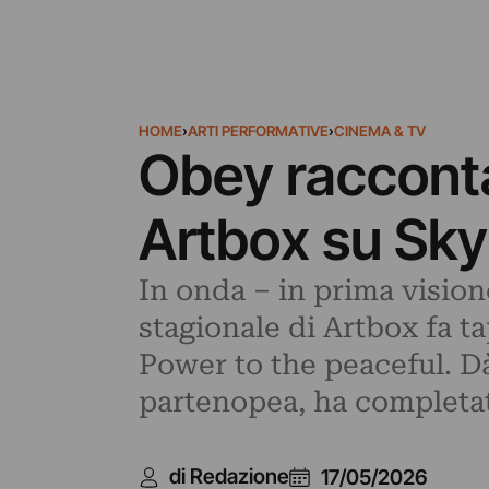
HOME
›
ARTI PERFORMATIVE
›
CINEMA & TV
Obey racconta
Artbox su Sky
In onda – in prima visio
stagionale di Artbox fa ta
Power to the peaceful. Dà
partenopea, ha completat
di Redazione
17/05/2026