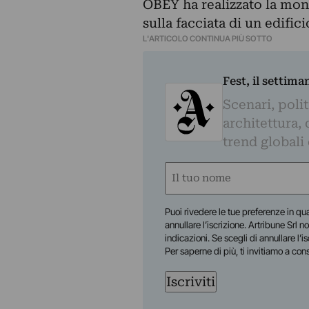
OBEY ha realizzato la mo
sulla facciata di un edifici
L'ARTICOLO CONTINUA PIÙ SOTTO
Fest, il settima
Scenari, polit
architettura, 
trend globali
Nome
(Obbligatorio)
Nome
Puoi rivedere le tue preferenze in qua
annullare l’iscrizione. Artribune Srl no
indicazioni. Se scegli di annullare l’i
Per saperne di più, ti invitiamo a con
Iscriviti