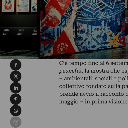
Condividi su Facebook
C’è tempo fino al 6 sette
peaceful
, la mostra che es
Condividi su X
– ambientali, sociali e pol
Condividi su LinkedIn
collettivo fondato sulla p
prende avvio il racconto 
Condividi su Pinterest
maggio – in prima visione
Condividi su WhatsApp
Condividi su Email