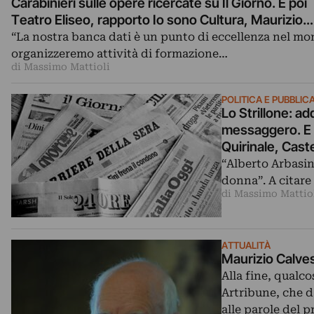
Carabinieri sulle opere ricercate su Il Giorno. E poi
Teatro Eliseo, rapporto Io sono Cultura, Maurizio
Donzelli
“La nostra banca dati è un punto di eccellenza nel mo
organizzeremo attività di formazione…
di Massimo Mattioli
POLITICA E PUBBLI
Lo Strillone: add
messaggero. E p
Quirinale, Cast
“Alberto Arbasino
donna”. A citare
di Massimo Mattio
ATTUALITÀ
Maurizio Calvesi
Alla fine, qualc
Artribune, che d
alle parole del 