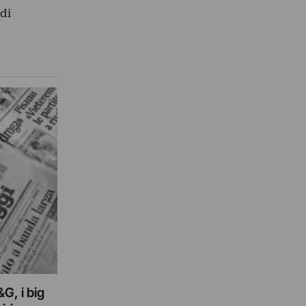
ndi
&G, i big