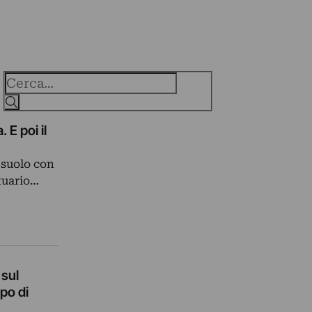
Cerca
 E poi il
 suolo con
ntuario…
 sul
po di