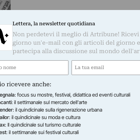
Lettera, la newsletter quotidiana
Non perdetevi il meglio di Artribune! Ricevi
giorno un'e-mail con gli articoli del giorno 
pa.
partecipa alla discussione sul mondo dell'ar
ato
e
Email
ired)
(Required)
io ricevere anche:
egnala
: focus su mostre, festival, didattica ed eventi culturali
ncanti
: il settimanale sul mercato dell'arte
ender
: il quindicinale sulla rigenerazione urbana
ailor
: il quindicinale su moda e cultura
ax
: Il quindicinale sul turismo culturale
est
: il settimanale sui festival culturali