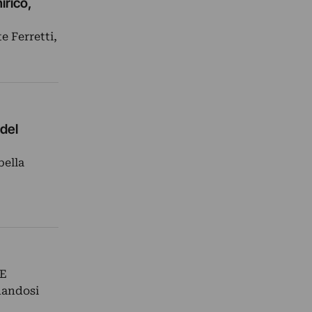
irico,
e Ferretti,
del
bella
 E
idandosi