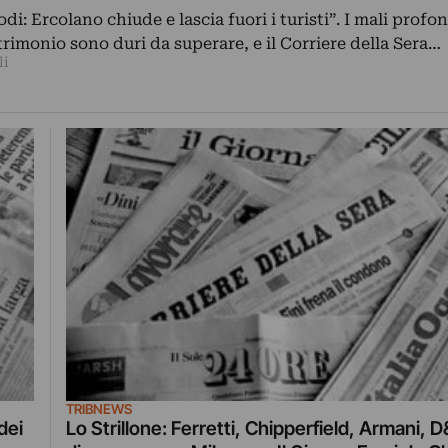
i: Ercolano chiude e lascia fuori i turisti”. I mali profo
atrimonio sono duri da superare, e il Corriere della Sera…
li
TRIBNEWS
dei
Lo Strillone: Ferretti, Chipperfield, Armani, D