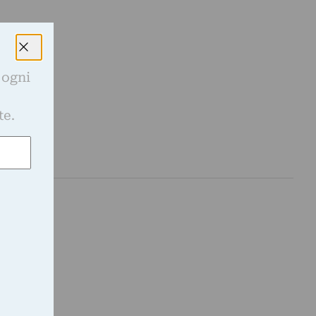
 ogni
e
te.