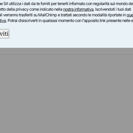
e Srl utilizza i dati da te forniti per tenerti informato con regolarità sul mondo del
petto della privacy come indicato nella
nostra informativa
. Iscrivendoti i tuoi dati
i verranno trasferiti su MailChimp e trattati secondo le modalità riportate in
que
tiva
. Potrai disiscriverti in qualsiasi momento con l'apposito link presente nelle 
viti