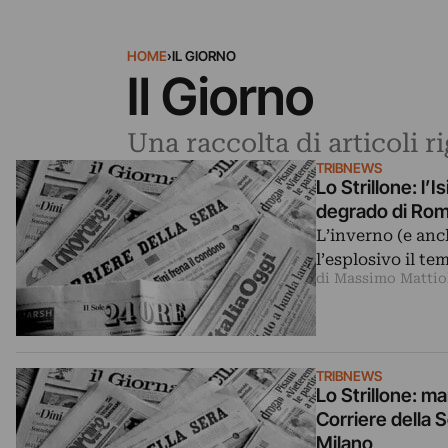
HOME
›
IL GIORNO
Il Giorno
Una raccolta di articoli r
TRIBNEWS
Lo Strillone: l’I
degrado di Rom
L’inverno (e anc
l’esplosivo il te
di Massimo Mattio
TRIBNEWS
Lo Strillone: ma
Corriere della 
Milano