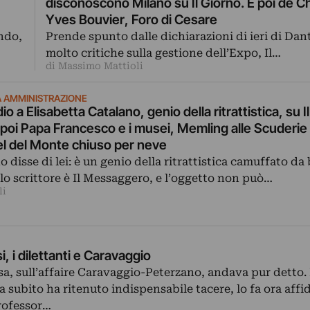
disconoscono Milano su Il Giorno. E poi de Ch
Yves Bouvier, Foro di Cesare
ndo,
Prende spunto dalle dichiarazioni di ieri di Dant
molto critiche sulla gestione dell’Expo, Il…
di Massimo Mattioli
CA AMMINISTRAZIONE
io a Elisabetta Catalano, genio della ritrattistica, su Il
oi Papa Francesco e i musei, Memling alle Scuderie 
el del Monte chiuso per neve
 disse di lei: è un genio della ritrattistica camuffato da 
 lo scrittore è Il Messaggero, e l’oggetto non può…
li
, i dilettanti e Caravaggio
osa, sull’affaire Caravaggio-Peterzano, andava pur detto.
a subito ha ritenuto indispensabile tacere, lo fa ora aff
professor…