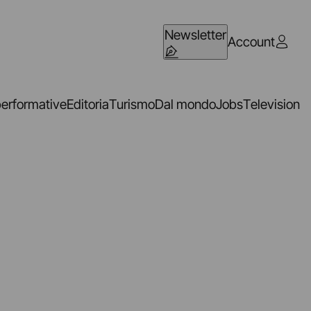
Newsletter
Account
performative
Editoria
Turismo
Dal mondo
Jobs
Television