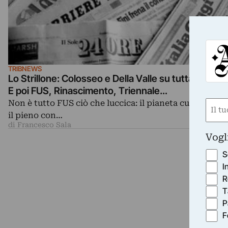
TRIBNEWS
Lo Strillone: Colosseo e Della Valle su tutta la stam
E poi FUS, Rinascimento, Triennale…
Non è tutto FUS ciò che luccica: il pianeta cultura ha f
Nom
il pieno con…
(Requ
di Francesco Sala
First
Vogl
S
I
R
T
P
F