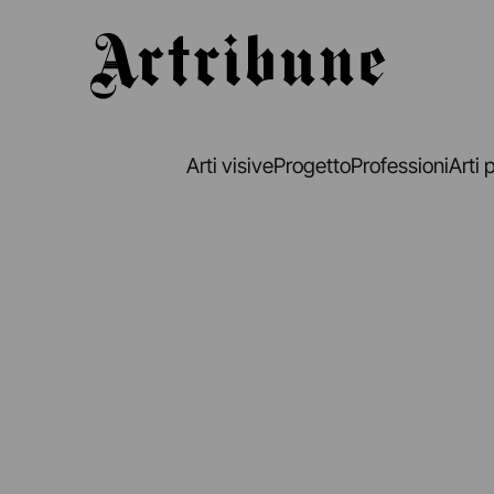
Artribune
Arti visive
Progetto
Professioni
Arti 