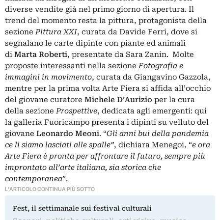
diverse vendite già nel primo giorno di apertura. Il
trend del momento resta la pittura, protagonista della
sezione
Pittura XXI
, curata da Davide Ferri, dove si
segnalano le carte dipinte con piante ed animali
di
Marta Roberti
, presentate da Sara Zanin. Molte
proposte interessanti nella sezione
Fotografia e
immagini in movimento
, curata da Giangavino Gazzola,
mentre per la prima volta Arte Fiera si affida all’occhio
del giovane curatore
Michele D’Aurizio
per la cura
della sezione
Prospettive
, dedicata agli emergenti: qui
la galleria Fuoricampo presenta i dipinti su velluto del
giovane
Leonardo Meoni
. “
Gli anni bui della pandemia
ce li siamo lasciati alle spalle”
, dichiara Menegoi, “
e ora
Arte Fiera è pronta per affrontare il futuro, sempre più
improntato all’arte italiana, sia storica che
contemporanea
”.
L'ARTICOLO CONTINUA PIÙ SOTTO
Fest, il settimanale sui festival culturali