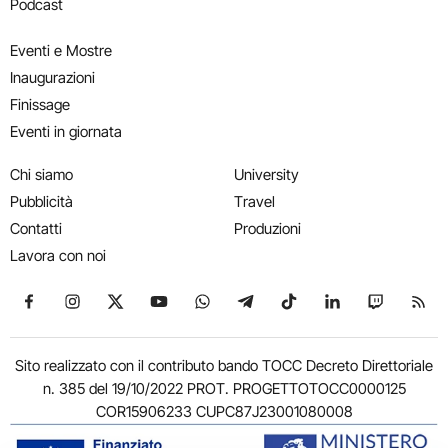
Podcast
Eventi e Mostre
Inaugurazioni
Finissage
Eventi in giornata
Chi siamo
University
Pubblicità
Travel
Contatti
Produzioni
Lavora con noi
Seguici su Facebook
Seguici su Instagram
Seguici su X
Seguici su YouTube
Seguici su WhatsApp
Seguici su Telegram
Seguici su TikTok
Seguici su Link
Seguici su
Segui
Sito realizzato con il contributo bando TOCC Decreto Direttoriale
n. 385 del 19/10/2022 PROT. PROGETTOTOCC0000125
COR15906233 CUPC87J23001080008