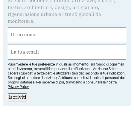
Scenari, politiche culturali, arti visive, musica,
teatro, architettura, design, artigianato,
rigenerazione urbana e i trend globali da
monitorare.
Nome
(Required)
First
Email
(Required)
Puoi rivedere le tue preferenze in qualsiasi momento: sul fondo di ogni mail
che ti invieremo, troverai il link per annullare l’iscrizione. Artribune Srl non
cederà i tuoi dati a terze parti e utilizzerà i tuoi dati secondo le tue indicazioni.
Se scegli di annullare l’iscrizione, Artribune cancellerà i tuoi dati personali dal
proprio database. Per saperne di più, ti invitiamo a consultare la nostra
Privacy Policy
.
Iscriviti