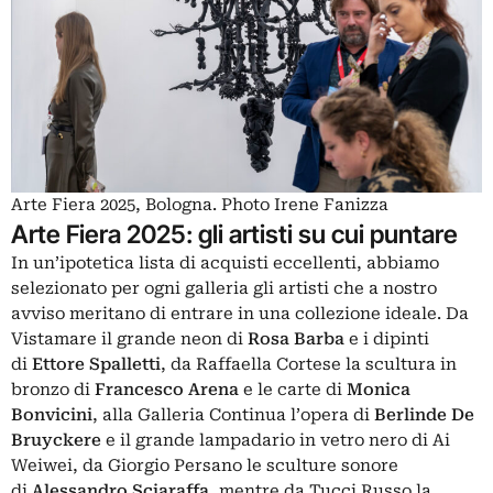
Arte Fiera 2025, Bologna. Photo Irene Fanizza
Arte Fiera 2025: gli artisti su cui puntare
In un’ipotetica lista di acquisti eccellenti, abbiamo
selezionato per ogni galleria gli artisti che a nostro
avviso meritano di entrare in una collezione ideale. Da
Vistamare il grande neon di
Rosa Barba
e i dipinti
di
Ettore Spalletti
, da Raffaella Cortese la scultura in
bronzo di
Francesco Arena
e le carte di
Monica
Bonvicini
, alla Galleria Continua l’opera di
Berlinde De
Bruyckere
e il grande lampadario in vetro nero di Ai
Weiwei, da Giorgio Persano le sculture sonore
di
Alessandro Sciaraffa
, mentre da Tucci Russo la