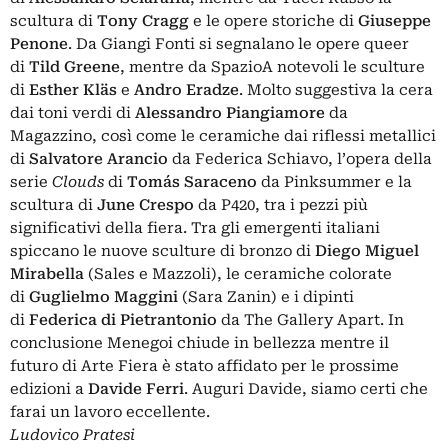
scultura di
Tony Cragg
e le opere storiche di
Giuseppe
Penone
. Da Giangi Fonti si segnalano le opere queer
di
Tild Greene
, mentre da SpazioA notevoli le sculture
di
Esther Kläs
e
Andro Eradze
. Molto suggestiva la cera
dai toni verdi di
Alessandro Piangiamore
da
Magazzino, così come le ceramiche dai riflessi metallici
di
Salvatore Arancio
da Federica Schiavo, l’opera della
serie
Clouds
di
Tomás Saraceno
da Pinksummer e la
scultura di
June Crespo
da P420, tra i pezzi più
significativi della fiera. Tra gli emergenti italiani
spiccano le nuove sculture di bronzo di
Diego Miguel
Mirabella
(Sales e Mazzoli), le ceramiche colorate
di
Guglielmo Maggini
(Sara Zanin) e i dipinti
di
Federica di Pietrantonio
da The Gallery Apart. In
conclusione Menegoi chiude in bellezza mentre il
futuro di Arte Fiera è stato affidato per le prossime
edizioni a
Davide Ferri
. Auguri Davide, siamo certi che
farai un lavoro eccellente.
Ludovico Pratesi