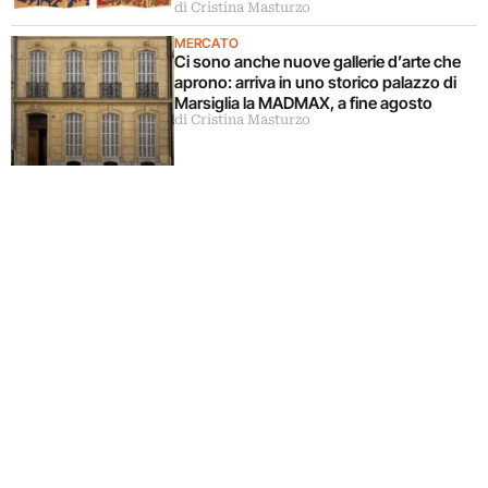
di Cristina Masturzo
Accardi)
MERCATO
Ci sono anche nuove gallerie d’arte che
aprono: arriva in uno storico palazzo di
Marsiglia la MADMAX, a fine agosto
di Cristina Masturzo