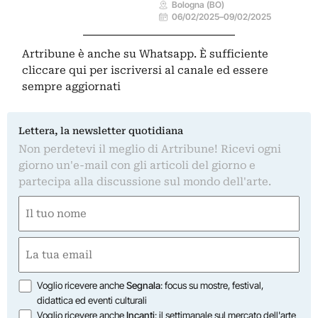
Bologna (BO)
06/02/2025
–
09/02/2025
Artribune è anche su Whatsapp. È sufficiente
cliccare qui
per iscriversi al canale ed essere
sempre aggiornati
Lettera, la newsletter quotidiana
Non perdetevi il meglio di Artribune! Ricevi ogni
giorno un'e-mail con gli articoli del giorno e
partecipa alla discussione sul mondo dell'arte.
Nome
(Required)
First
Email
(Required)
Opzioni
Voglio ricevere anche
Segnala
: focus su mostre, festival,
didattica ed eventi culturali
Voglio ricevere anche
Incanti
: il settimanale sul mercato dell'arte