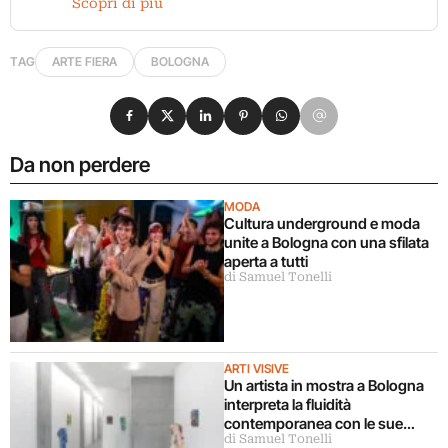
Scopri di più
TAG
ARTE FIERA
BOLOGNA
Condividi su Facebook
Condividi su X
Condividi su LinkedIn
Condividi su Pinterest
Condividi su WhatsApp
Condividi su Email
Da non perdere
MODA
Cultura underground e moda
unite a Bologna con una sfilata
aperta a tutti
di Samuel Tonelli
ARTI VISIVE
Un artista in mostra a Bologna
interpreta la fluidità
contemporanea con le sue
di Samuel Tonelli
sculture