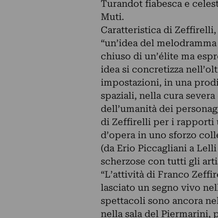
Turandot fiabesca e cele
Muti.
Caratteristica di Zeffirell
“un’idea del melodramma co
chiuso di un’élite ma esp
idea si concretizza nell’olt
impostazioni, in una prodi
spaziali, nella cura severa
dell’umanità dei personagg
di Zeffirelli per i rappor
d’opera in uno sforzo col
(da Erio Piccagliani a Lelli
scherzose con tutti gli arti
“L’attività di Franco Zeffi
lasciato un segno vivo nell
spettacoli sono ancora nel
nella sala del Piermarini,