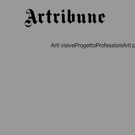
Artribune
Arti visive
Progetto
Professioni
Arti 