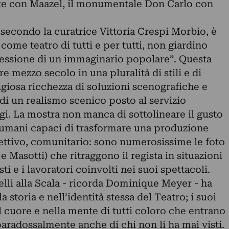
ste con Maazel, il monumentale Don Carlo con
i, secondo la curatrice Vittoria Crespi Morbio, è
me teatro di tutti e per tutti, non giardino
ressione di un immaginario popolare”. Questa
re mezzo secolo in una pluralità di stili e di
giosa ricchezza di soluzioni scenografiche e
 di un realismo scenico posto al servizio
i. La mostra non manca di sottolineare il gusto
ti umani capaci di trasformare una produzione
lettivo, comunitario: sono numerosissime le foto
 e Masotti) che ritraggono il regista in situazioni
sti e i lavoratori coinvolti nei suoi spettacoli.
relli alla Scala - ricorda Dominique Meyer - ha
a storia e nell’identità stessa del Teatro; i suoi
 cuore e nella mente di tutti coloro che entrano
 paradossalmente anche di chi non li ha mai visti.