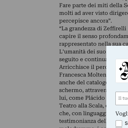
Fare parte dei miti della 
molti ad aver visto dirige
percepisce ancora”.
“La grandezza di Zeffirelli
capire il senso profondam
rappresentato nella sua car
L’umanità dei suoi person
seguito e continua ancor
Arricchisce il percorso e
Francesca Molteni con la c
anche del catalogo, che rac
schermo, attraverso le tes
Nom
lui, come Plácido Domingo
(Requ
Teatro alla Scala, e dei c
First
che, con linguaggi diversi,
Vogl
testimonianza della carrie
S