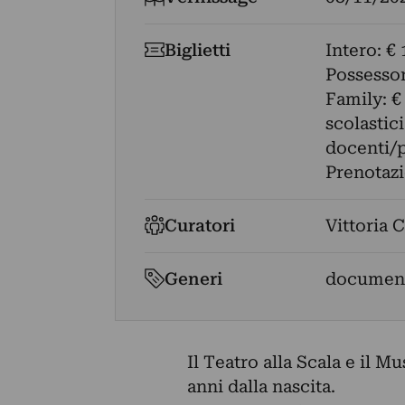
Biglietti
Intero: € 
Possessori
Family: €
scolastic
docenti/p
Prenotazi
Curatori
Vittoria 
Generi
document
Il Teatro alla Scala e il M
anni dalla nascita.