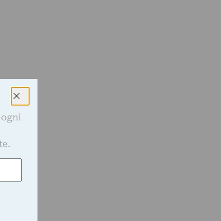
a
 ogni
e
te.