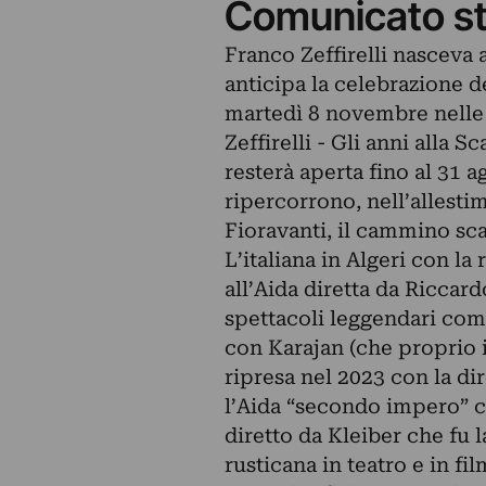
Comunicato s
Franco Zeffirelli nasceva a
anticipa la celebrazione d
martedì 8 novembre nelle 
Zeffirelli - Gli anni alla S
resterà aperta fino al 31 a
ripercorrono, nell’allesti
Fioravanti, il cammino scal
L’italiana in Algeri con la 
all’Aida diretta da Riccar
spettacoli leggendari come
con Karajan (che proprio i
ripresa nel 2023 con la di
l’Aida “secondo impero” co
diretto da Kleiber che fu l
rusticana in teatro e in fi