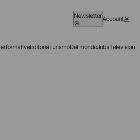
Newsletter
Account
performative
Editoria
Turismo
Dal mondo
Jobs
Television