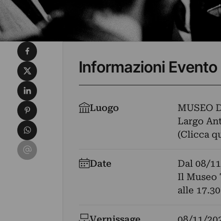
Condividi su Facebook
Informazioni Evento
Condividi su X
Condividi su LinkedIn
Condividi su Pinterest
Luogo
MUSEO D
Largo Anto
Condividi su WhatsApp
(Clicca q
Condividi su Email
Date
Dal
08/11
Il Museo 
alle 17.30
Vernissage
08/11/20