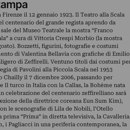
tampa
 Firenze il 12 gennaio 1923. Il Teatro alla Scala
el centenario del grande regista aprendo da
sale del Museo Teatrale la mostra “Franco
cala” a cura di Vittoria Crespi Morbio (la mostra
gosto). Bozzetti, figurini, fotografie e costumi
mento di Valentina Bellavia con grafiche di Emilio
igero di Zeffirelli. Ventuno titoli dai costumi pe
regia di Pavolini alla Piccola Scala nel 1953
do Chailly il 7 dicembre 2006, passando per
 Il turco in Italia con la Callas, la Bohème nata
n celebrazione del centenario zeffirelliano sarà
rezione della direttrice coreana Eun Sum Kim),
n le scenografie di Lila de Nobili, l’Otello
a prima “Prima” in diretta televisiva, la Cavalleria
lm, i Pagliacci in una periferia contemporanea, la