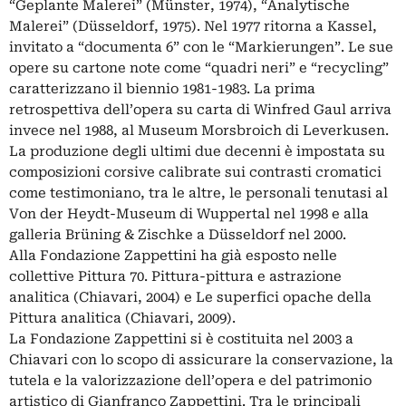
“Geplante Malerei” (Münster, 1974), “Analytische
Malerei” (Düsseldorf, 1975). Nel 1977 ritorna a Kassel,
invitato a “documenta 6” con le “Markierungen”. Le sue
opere su cartone note come “quadri neri” e “recycling”
caratterizzano il biennio 1981-1983. La prima
retrospettiva dell’opera su carta di Winfred Gaul arriva
invece nel 1988, al Museum Morsbroich di Leverkusen.
La produzione degli ultimi due decenni è impostata su
composizioni corsive calibrate sui contrasti cromatici
come testimoniano, tra le altre, le personali tenutasi al
Von der Heydt-Museum di Wuppertal nel 1998 e alla
galleria Brüning & Zischke a Düsseldorf nel 2000.
Alla Fondazione Zappettini ha già esposto nelle
collettive Pittura 70. Pittura-pittura e astrazione
analitica (Chiavari, 2004) e Le superfici opache della
Pittura analitica (Chiavari, 2009).
La Fondazione Zappettini si è costituita nel 2003 a
Chiavari con lo scopo di assicurare la conservazione, la
tutela e la valorizzazione dell’opera e del patrimonio
artistico di Gianfranco Zappettini. Tra le principali