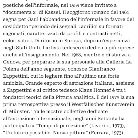
poetiche dell’informale, nel 1959 viene invitato a
“documenta 2” di Kassel. Il soggiorno romano del 1961
segna per Gaul l’abbandono dell’informale in favore del
cosiddetto “periodo dei segnali”: acrilici su formati
sagomati, caratterizzati da profili e contrasti netti,
colori saturi. Di ritorno in Europa, dopo un’esperienza
negli Stati Uniti, l’artista tedesco si dedica a più riprese
anche all’insegnamento. Nel 1968, mentre è di stanza a
Genova per preparare la sua personale alla Galleria La
Polena dell’anno seguente, conosce Gianfranco
Zappettini, cui lo legherà fino all’ultimo una forte
amicizia. Grande esperto di astrazione italiana, assieme
a Zappettini e al critico tedesco Klaus Honnef è tra i
fondatori teorici della Pittura analitica. È del 1973 la sua
prima retrospettiva presso il Westfälischer Kunstverein
di Münster. Tra le mostre collettive dedicate
all’astrazione internazionale, negli anni Settanta ha
partecipato a “Tempi di percezione” (Livorno, 1973),
“Un futuro possibile. Nuova pittura” (Ferrara, 1973),