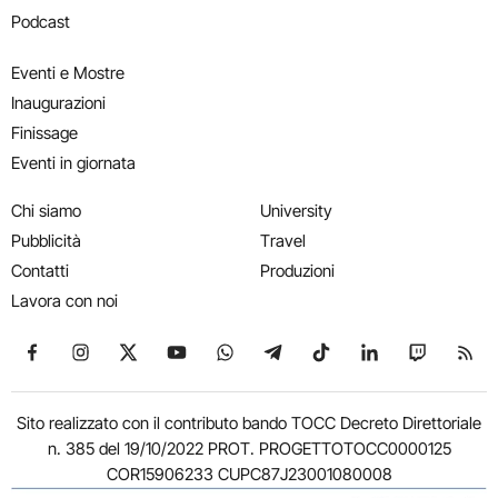
Podcast
Eventi e Mostre
Inaugurazioni
Finissage
Eventi in giornata
Chi siamo
University
Pubblicità
Travel
Contatti
Produzioni
Lavora con noi
Seguici su Facebook
Seguici su Instagram
Seguici su X
Seguici su YouTube
Seguici su WhatsApp
Seguici su Telegram
Seguici su TikTok
Seguici su Link
Seguici su
Segui
Sito realizzato con il contributo bando TOCC Decreto Direttoriale
n. 385 del 19/10/2022 PROT. PROGETTOTOCC0000125
COR15906233 CUPC87J23001080008