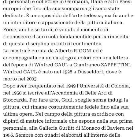
di personali e collettive in Germania, Italia e altri Paesi
europei che fino alla sua scomparsa gli sono state
dedicate. È un caposaldo dell’arte tedesca, ma fu anche
un intenditore e appassionato della pittura italiana.
Forse, anche se tardi, è venuto il momento di
riconoscere il suo ruolo fondamentale per la rinascita
di questa disciplina in tutto il continente».
La mostra è curata da Alberto RIGONI ed è
accompagnata da un catalogo a colori con una lettera
dell’epoca di Winfred GAUL a Gianfranco ZAPPETTINI.
Winfred GAUL è nato nel 1928 a Düsseldorf, dove è
morto nel 2003.
Dopo aver frequentato nel 1949 l’Università di Colonia,
nel 1950 si iscrive all’Accademia di Belle Arti di
Stoccarda. Per fare arte, Gaul, sceglie senza indugi la
pittura, cui rimane costantemente fedele fino alla sua
ultima opera. Nel campo della pittura esordisce con
dipinti di matrice informale che espone nella sua prima
personale, alla Galleria Gurlitt di Monaco di Baviera nel
1956. Sempre con quadri elaborati all’interno delle