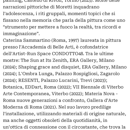
painting, Castello di Rivoli, Torino (2023). Molte delle
narrazioni pittoriche di Moretti inquadrano
l’adolescenza, i riti gruppali, momenti topici che si
fissano nella memoria che parla della pittura come uno
“strumento per mettere a fuoco la realtà, tra ricordi e
immaginazione”.
Caterina Sammartino (Roma, 1997) laureata in pittura
presso l’Accademia di Belle Arti, è cofondatrice
dell’Artist-Run Space CONDOTTO48. Tra le ultime
mostre: The Sun at Its Zenith, ERA Gallery, Milano
(2024); Shaping grace and disquiet, ERA Gallery, Milano
(2024); L'Ombra Lunga, Palazzo Rospigliosi, Zagarolo
(2024); RESENTI, Palazzo Lucarini, Trevi (2023);
Botanica, EDDart, Roma (2022); VII Biennale di Viterbo
Arte Contemporanea, Viterbo (2022); Materia Nova -
Roma nuove generazioni a confronto, Gallera d’Arte
Moderna di Roma (2021). Nel suo lavoro predilige
l’installazione, utilizzando materiali di origine naturale,
ma anche oggetti obsoleti della quotidianità, in
un’ottica di connessione con il circostante, che trova la