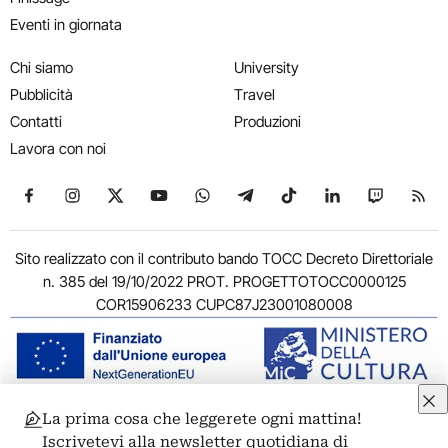
Eventi in giornata
Chi siamo
University
Pubblicità
Travel
Contatti
Produzioni
Lavora con noi
Seguici su Facebook
Seguici su Instagram
Seguici su X
Seguici su YouTube
Seguici su WhatsApp
Seguici su Telegram
Seguici su TikTok
Seguici su Link
Seguici su
Segui
Sito realizzato con il contributo bando TOCC Decreto Direttoriale
n. 385 del 19/10/2022 PROT. PROGETTOTOCC0000125
COR15906233 CUPC87J23001080008
La prima cosa che leggerete ogni mattina!
© 2011-2026 ARTRIBUNE srl – Corso Vittorio Emanuele II, 287 –
Iscrivetevi alla newsletter quotidiana di
00186 Roma - P.I. 11381581005