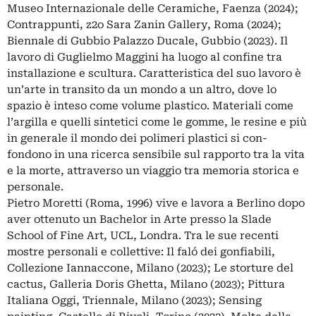
Museo Internazionale delle Ceramiche, Faenza (2024);
Contrappunti, z2o Sara Zanin Gallery, Roma (2024);
Biennale di Gubbio Palazzo Ducale, Gubbio (2023). Il
lavoro di Guglielmo Maggini ha luogo al confine tra
installazione e scultura. Caratteristica del suo lavoro è
un’arte in transito da un mondo a un altro, dove lo
spazio è inteso come volume plastico. Materiali come
l’argilla e quelli sintetici come le gomme, le resine e più
in generale il mondo dei polimeri plastici si con-
fondono in una ricerca sensibile sul rapporto tra la vita
e la morte, attraverso un viaggio tra memoria storica e
personale.
Pietro Moretti (Roma, 1996) vive e lavora a Berlino dopo
aver ottenuto un Bachelor in Arte presso la Slade
School of Fine Art, UCL, Londra. Tra le sue recenti
mostre personali e collettive: Il faló dei gonfiabili,
Collezione Iannaccone, Milano (2023); Le storture del
cactus, Galleria Doris Ghetta, Milano (2023); Pittura
Italiana Oggi, Triennale, Milano (2023); Sensing