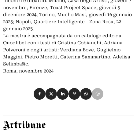
Incontri e dibattiti: Milano, Casa degli Artisti, giovedì 7
novembre; Firenze, Toast Project Space, giovedì 5
dicembre 2024; Torino, Mucho Mas!, giovedì 16 gennaio
2025; Napoli, Quartiere Intelligente - Zona Rosa, 22
gennaio 2025.
La mostra è accompagnata da un catalogo edito da
Quodlibet con i testi di Cristina Cobianchi, Adriana
Polveroni e degli artisti: Verdiana Bove, Guglielmo
Maggini, Pietro Moretti, Caterina Sammartino, Adelisa
Selimbašic.
Roma, novembre 2024
Condividi su Facebook
Condividi su X
Condividi su LinkedIn
Condividi su Pinterest
Condividi su WhatsApp
Condividi su Email
Artribune