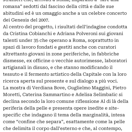
romana” sedotti dal fascino della città e dalle sue
abitudini ed è un omaggio anche a un celebre concerto
dei Genesis del 2007.
Al centro del progetto, i risultati dell’indagine condotta
da Cristina Cobianchi e Adriana Polveroni sui giovani
talenti under 35 che operano a Roma, soprattutto in
spazi di lavoro fondati e gestiti anche con curatori
altrettanto giovani in zone periferiche, in fabbriche
dismesse, ex officine o vecchie autorimesse, laboratori
artigianali in disuso, e che stanno modificando il
tessuto e il fermento artistico della Capitale con la loro
ricerca aperta sul presente e sul dialogo a più voci.
La mostra di Verdiana Bove, Guglielmo Maggini, Pietro
Moretti, Caterina Sammartino e Adelisa Selimbašic si
declina secondo la loro comune riflessione Al di là della
periferia della pelle e presenta opere inedite e site-
specific che indagano il tema della marginalità, intesa
come “confine che separa”, esattamente come la pelle
che delimita il corpo dall’esterno e che, al contempo,