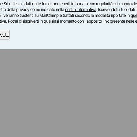
e Srl utilizza i dati da te forniti per tenerti informato con regolarità sul mondo del
petto della privacy come indicato nella
nostra informativa
. Iscrivendoti i tuoi dati
i verranno trasferiti su MailChimp e trattati secondo le modalità riportate in
que
tiva
. Potrai disiscriverti in qualsiasi momento con l'apposito link presente nelle 
viti