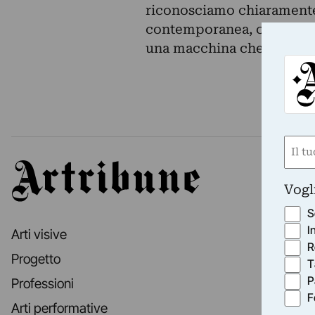
riconosciamo chiaramente i
contemporanea, così come l
una macchina che crea ar
Nom
(Requ
Artribune
First
Vogl
S
I
Arti visive
R
Progetto
T
P
Professioni
F
Arti performative