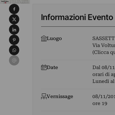
Condividi su Facebook
Informazioni Evento
Condividi su X
Condividi su LinkedIn
Condividi su Pinterest
Luogo
SASSETT
Via Voltur
Condividi su WhatsApp
(Clicca q
Condividi su Email
Date
Dal
08/11
orari di a
Lunedì al
Vernissage
08/11/20
ore 19