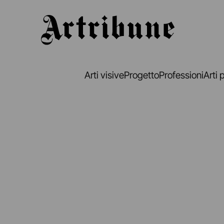
Artribune
Arti visive
Progetto
Professioni
Arti 