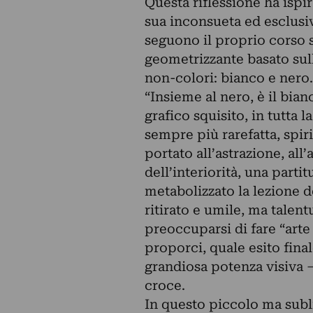
Questa riflessione ha ispi
sua inconsueta ed esclusiv
seguono il proprio corso s
geometrizzante basato sulla
non-colori: bianco e nero.
“Insieme al nero, è il bian
grafico squisito, in tutta 
sempre più rarefatta, spirit
portato all’astrazione, al
dell’interiorità, una parti
metabolizzato la lezione de
ritirato e umile, ma tale
preoccuparsi di fare “arte 
proporci, quale esito fina
grandiosa potenza visiva –
croce.
In questo piccolo ma subl