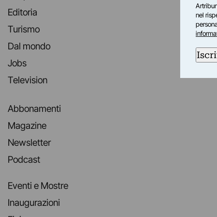
Artribun
Editoria
nel ris
personal
Turismo
informa
Dal mondo
Iscri
Jobs
Television
Abbonamenti
Magazine
Newsletter
Podcast
Eventi e Mostre
Inaugurazioni