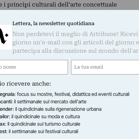
 princìpi culturali dell’arte concettuale
a definì Sol LeWitt nel 1967: “l’idea diventa
te”. Domenico Montalto
Lettera, la newsletter quotidiana
Non perdetevi il meglio di Artribune! Ricevi
giorno un'e-mail con gli articoli del giorno 
partecipa alla discussione sul mondo dell'ar
e
Email
ired)
(Required)
io ricevere anche:
egnala
: focus su mostre, festival, didattica ed eventi culturali
ncanti
: il settimanale sul mercato dell'arte
ender
: il quindicinale sulla rigenerazione urbana
ailor
: il quindicinale su moda e cultura
ax
: Il quindicinale sul turismo culturale
est
: il settimanale sui festival culturali