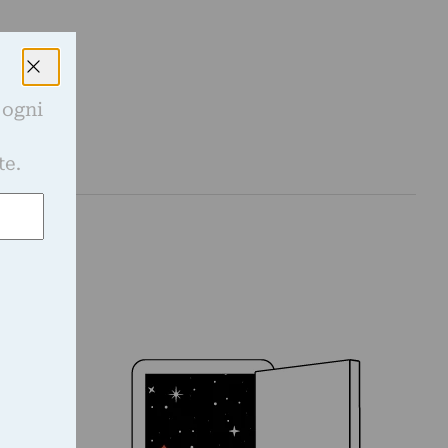
 ogni
e
te.