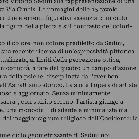
rato Vittorio Sedini alla rappresentazione di una
a Via Crucis. Le immagini delle 15 tavole
u due elementi figurativi essenziali: un ciclo
 figura della pietra e sul contrasto dei colori-
co il colore-non colore prediletto da Sedini,
la sua recente ricerca di un’espressività pittorica
ualizzata, ai limiti della percezione ottica,
l’aniconicità, a fare del quadro un campo d’azione
tura della psiche, disciplinata dall’aver ben
ll’Astrattismo storico. La sua è l’opera di artista
ntuoso e aggiornato. Senza minimamente
sacra”, con spirito sereno, l’artista giunge a
le, una monodìa – di silente e minimalista ma
 del maggior signum religioso dell’Occidente: la
ime ciclo geometrizzante di Sedini noi