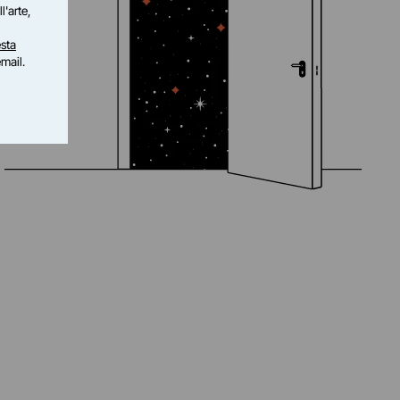
l'arte,
sta
email.