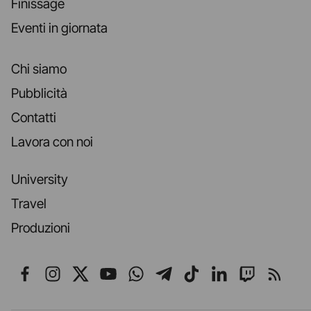
Finissage
Eventi in giornata
Chi siamo
Pubblicità
Contatti
Lavora con noi
University
Travel
Produzioni
Seguici su Facebook
Seguici su Instagram
Seguici su X
Seguici su YouTube
Seguici su WhatsApp
Seguici su Telegr
Seguici su TikT
Seguici su L
Seguici 
Segui