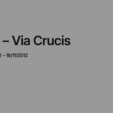
i – Via Crucis
2
–
18/11/2012