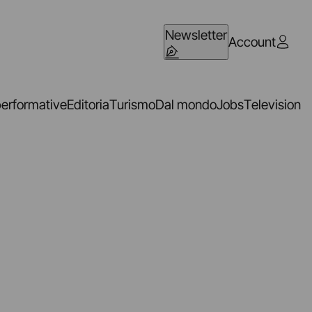
Newsletter
Account
performative
Editoria
Turismo
Dal mondo
Jobs
Television