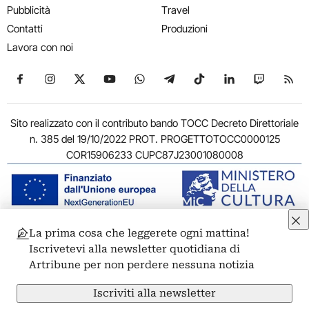
Pubblicità
Travel
Contatti
Produzioni
Lavora con noi
Seguici su Facebook
Seguici su Instagram
Seguici su X
Seguici su YouTube
Seguici su WhatsApp
Seguici su Telegram
Seguici su TikTok
Seguici su Link
Seguici su
Segui
Sito realizzato con il contributo bando TOCC Decreto Direttoriale
n. 385 del 19/10/2022 PROT. PROGETTOTOCC0000125
COR15906233 CUPC87J23001080008
La prima cosa che leggerete ogni mattina!
© 2011-2026 ARTRIBUNE srl – Corso Vittorio Emanuele II, 287 –
Iscrivetevi alla newsletter quotidiana di
00186 Roma - P.I. 11381581005
Artribune per non perdere nessuna notizia
Privacy: Responsabile della protezione dei dati personali
ARTRIBUNE srl – Corso Vittorio Emanuele II, 287 – 00186 Roma
Iscriviti alla newsletter
Termini e condizioni
Privacy Policy
Cookie Policy
Credits