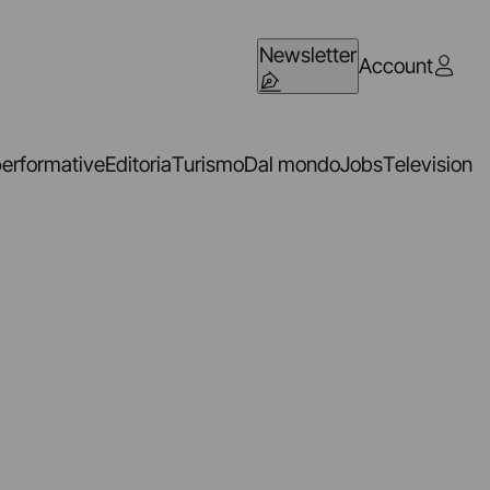
Newsletter
Account
performative
Editoria
Turismo
Dal mondo
Jobs
Television