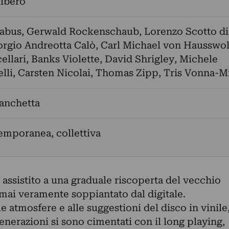
libero
abus
,
Gerwald Rockenschaub
,
Lorenzo Scotto di
orgio Andreotta Calò
,
Carl Michael von Hausswol
ellari
,
Banks Violette
,
David Shrigley
,
Michele
lli
,
Carsten Nicolai
,
Thomas Zipp
,
Tris Vonna-M
anchetta
emporanea, collettiva
è assistito a una graduale riscoperta del vecchio
mai veramente soppiantato dal digitale.
lle atmosfere e alle suggestioni del disco in vinile
generazioni si sono cimentati con il long playing,