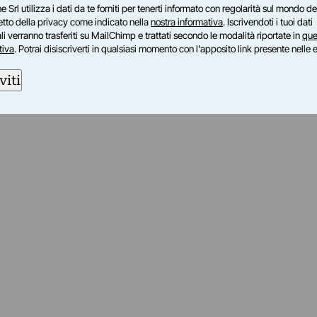
e Srl utilizza i dati da te forniti per tenerti informato con regolarità sul mondo del
petto della privacy come indicato nella
nostra informativa
. Iscrivendoti i tuoi dati
i verranno trasferiti su MailChimp e trattati secondo le modalità riportate in
que
tiva
. Potrai disiscriverti in qualsiasi momento con l'apposito link presente nelle 
viti