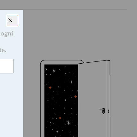
 ogni
e
te.