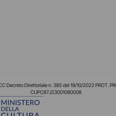
am
ok
inkedIn
su Twitch
ci su Rss
o TOCC Decreto Direttoriale n. 385 del 19/10/2022 
CUPC87J23001080008