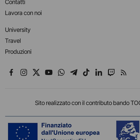
Contatti
Lavora con noi
University
Travel
Produzioni
Seguici su Facebook
Seguici su Instagram
Seguici su X
Seguici su YouTube
Seguici su WhatsApp
Seguici su Telegr
Seguici su TikT
Seguici su L
Seguici 
Segui
Sito realizzato con il contributo band