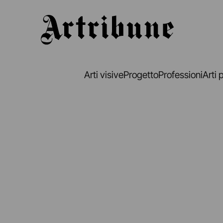
Artribune
Arti visive
Progetto
Professioni
Arti 