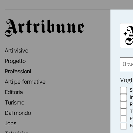
Artribune
Arti visive
Nom
Progetto
(Requ
Professioni
First
Vogl
Arti performative
S
Editoria
I
Turismo
R
T
Dal mondo
P
Jobs
F