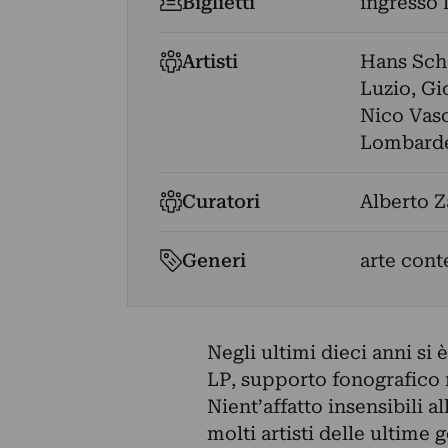
Biglietti
ingresso 
Artisti
Hans Sch
Luzio
,
Gi
Nico Vasc
Lombarde
Curatori
Alberto Z
Generi
arte cont
Negli ultimi dieci anni si 
LP, supporto fonografico 
Nient’affatto insensibili a
molti artisti delle ultime 