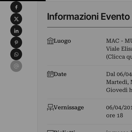
Condividi su Facebook
Informazioni Evento
Condividi su X
Condividi su LinkedIn
Condividi su Pinterest
Luogo
MAC - M
Viale Elis
Condividi su WhatsApp
(Clicca q
Condividi su Email
Date
Dal
06/04
Martedì, 
Giovedì h
Vernissage
06/04/20
ore 18