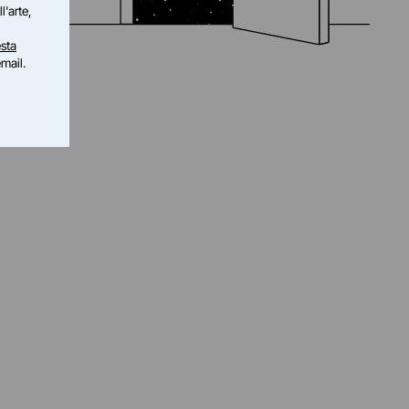
l'arte,
sta
email.