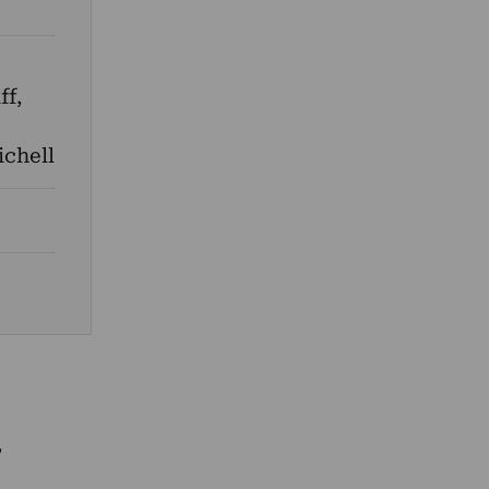
ff
,
ichell
,