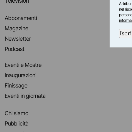
Television
Artribun
nel ris
personal
Abbonamenti
informa
Magazine
Iscri
Newsletter
Podcast
Eventi e Mostre
Inaugurazioni
Finissage
Eventi in giornata
Chi siamo
Pubblicità