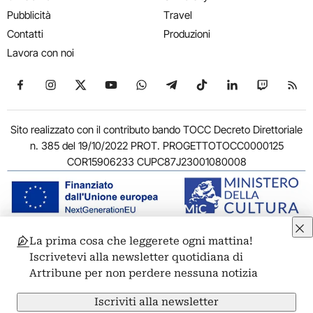
Pubblicità
Travel
Contatti
Produzioni
Lavora con noi
Seguici su Facebook
Seguici su Instagram
Seguici su X
Seguici su YouTube
Seguici su WhatsApp
Seguici su Telegram
Seguici su TikTok
Seguici su Link
Seguici su
Segui
Sito realizzato con il contributo bando TOCC Decreto Direttoriale
n. 385 del 19/10/2022 PROT. PROGETTOTOCC0000125
COR15906233 CUPC87J23001080008
La prima cosa che leggerete ogni mattina!
© 2011-2026 ARTRIBUNE srl – Corso Vittorio Emanuele II, 287 –
Iscrivetevi alla newsletter quotidiana di
00186 Roma - P.I. 11381581005
Artribune per non perdere nessuna notizia
Privacy: Responsabile della protezione dei dati personali
ARTRIBUNE srl – Corso Vittorio Emanuele II, 287 – 00186 Roma
Iscriviti alla newsletter
Termini e condizioni
Privacy Policy
Cookie Policy
Credits