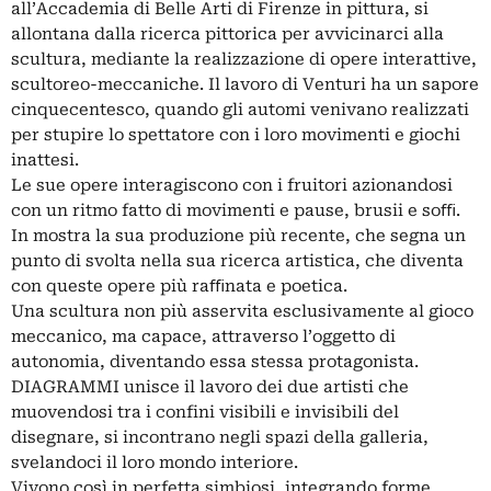
all’Accademia di Belle Arti di Firenze in pittura, si
allontana dalla ricerca pittorica per avvicinarci alla
scultura, mediante la realizzazione di opere interattive,
scultoreo-meccaniche. Il lavoro di Venturi ha un sapore
cinquecentesco, quando gli automi venivano realizzati
per stupire lo spettatore con i loro movimenti e giochi
inattesi.
Le sue opere interagiscono con i fruitori azionandosi
con un ritmo fatto di movimenti e pause, brusii e soﬃ.
In mostra la sua produzione più recente, che segna un
punto di svolta nella sua ricerca artistica, che diventa
con queste opere più raﬃnata e poetica.
Una scultura non più asservita esclusivamente al gioco
meccanico, ma capace, attraverso l’oggetto di
autonomia, diventando essa stessa protagonista.
DIAGRAMMI unisce il lavoro dei due artisti che
muovendosi tra i confini visibili e invisibili del
disegnare, si incontrano negli spazi della galleria,
svelandoci il loro mondo interiore.
Vivono così in perfetta simbiosi, integrando forme,