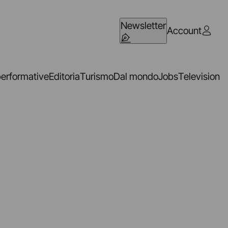
Newsletter
Account
performative
Editoria
Turismo
Dal mondo
Jobs
Television