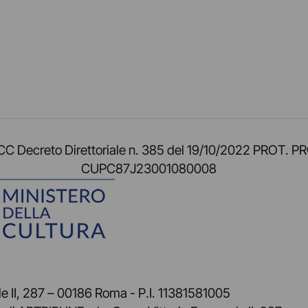
am
ok
inkedIn
su Twitch
ci su Rss
o TOCC Decreto Direttoriale n. 385 del 19/10/2022 
CUPC87J23001080008
 II, 287 – 00186 Roma - P.I. 11381581005