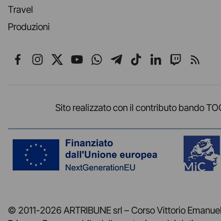
Travel
Produzioni
Seguici su Facebook
Seguici su Instagram
Seguici su X
Seguici su YouTube
Seguici su WhatsApp
Seguici su Telegr
Seguici su TikT
Seguici su L
Seguici 
Segui
Sito realizzato con il contributo band
© 2011-2026 ARTRIBUNE srl – Corso Vittorio Emanuele