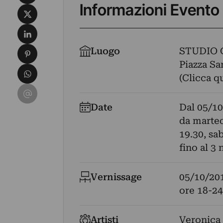
Informazioni Evento
Condividi su X
Condividi su LinkedIn
Condividi su Pinterest
Luogo
STUDIO 
Piazza Sa
Condividi su WhatsApp
(Clicca q
Condividi su Email
Date
Dal
05/10
da marted
19.30, sa
fino al 3
Vernissage
05/10/20
ore 18-24
Artisti
Veronica