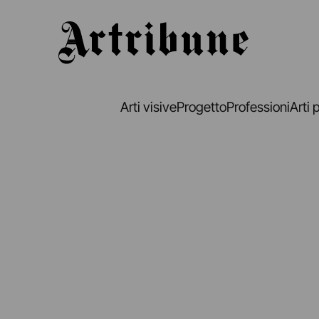
Artribune
Arti visive
Progetto
Professioni
Arti 