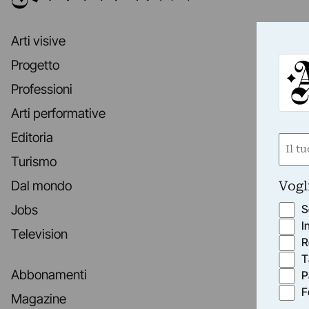
Arti visive
Progetto
Professioni
Arti performative
Editoria
Nom
Turismo
(Requ
First
Vogl
Dal mondo
S
Jobs
I
Television
R
T
Abbonamenti
P
F
Magazine