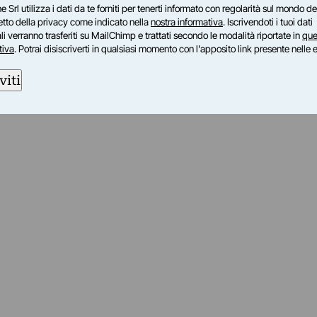
e Srl utilizza i dati da te forniti per tenerti informato con regolarità sul mondo del
petto della privacy come indicato nella
nostra informativa
. Iscrivendoti i tuoi dati
i verranno trasferiti su MailChimp e trattati secondo le modalità riportate in
que
tiva
. Potrai disiscriverti in qualsiasi momento con l'apposito link presente nelle 
viti