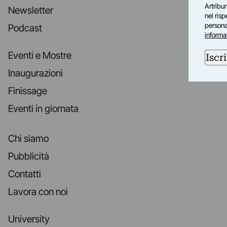
Artribun
Newsletter
nel ris
personal
Podcast
informa
Eventi e Mostre
Iscri
Inaugurazioni
Finissage
Eventi in giornata
Chi siamo
Pubblicità
Contatti
Lavora con noi
University