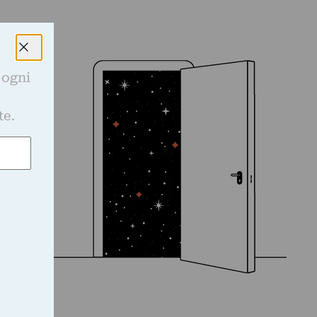
 ogni
e
te.