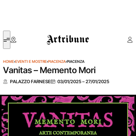
Artribune
HOME
›
EVENTI E MOSTRE
›
PIACENZA
›
PIACENZA
Vanitas – Memento Mori
PALAZZO FARNESE
03/01/2025
–
27/01/2025