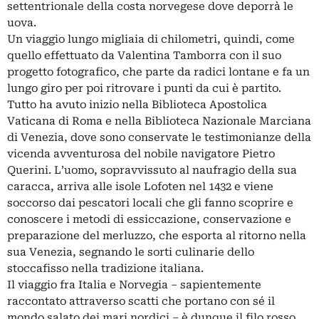
settentrionale della costa norvegese dove deporrà le
uova.
Un viaggio lungo migliaia di chilometri, quindi, come
quello effettuato da Valentina Tamborra con il suo
progetto fotografico, che parte da radici lontane e fa un
lungo giro per poi ritrovare i punti da cui è partito.
Tutto ha avuto inizio nella Biblioteca Apostolica
Vaticana di Roma e nella Biblioteca Nazionale Marciana
di Venezia, dove sono conservate le testimonianze della
vicenda avventurosa del nobile navigatore Pietro
Querini. L’uomo, sopravvissuto al naufragio della sua
caracca, arriva alle isole Lofoten nel 1432 e viene
soccorso dai pescatori locali che gli fanno scoprire e
conoscere i metodi di essiccazione, conservazione e
preparazione del merluzzo, che esporta al ritorno nella
sua Venezia, segnando le sorti culinarie dello
stoccafisso nella tradizione italiana.
Il viaggio fra Italia e Norvegia – sapientemente
raccontato attraverso scatti che portano con sé il
mondo salato dei mari nordici – è dunque il filo rosso