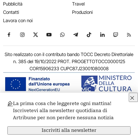
Pubblicità
Travel
Contatti
Produzioni
Lavora con noi
Seguici su Facebook
Seguici su Instagram
Seguici su X
Seguici su YouTube
Seguici su WhatsApp
Seguici su Telegram
Seguici su TikTok
Seguici su Link
Seguici su
Segui
Sito realizzato con il contributo bando TOCC Decreto Direttoriale
n. 385 del 19/10/2022 PROT. PROGETTOTOCC0000125
COR15906233 CUPC87J23001080008
La prima cosa che leggerete ogni mattina!
© 2011-2026 ARTRIBUNE srl – Corso Vittorio Emanuele II, 287 –
Iscrivetevi alla newsletter quotidiana di
00186 Roma - P.I. 11381581005
Artribune per non perdere nessuna notizia
Privacy: Responsabile della protezione dei dati personali
ARTRIBUNE srl – Corso Vittorio Emanuele II, 287 – 00186 Roma
Iscriviti alla newsletter
Termini e condizioni
Privacy Policy
Cookie Policy
Credits