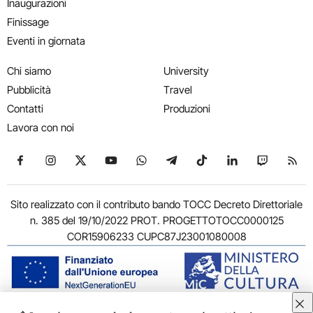
Inaugurazioni
Finissage
Eventi in giornata
Chi siamo
University
Pubblicità
Travel
Contatti
Produzioni
Lavora con noi
Seguici su Facebook
Seguici su Instagram
Seguici su X
Seguici su YouTube
Seguici su WhatsApp
Seguici su Telegram
Seguici su TikTok
Seguici su Link
Seguici su
Segui
Sito realizzato con il contributo bando TOCC Decreto Direttoriale
n. 385 del 19/10/2022 PROT. PROGETTOTOCC0000125
COR15906233 CUPC87J23001080008