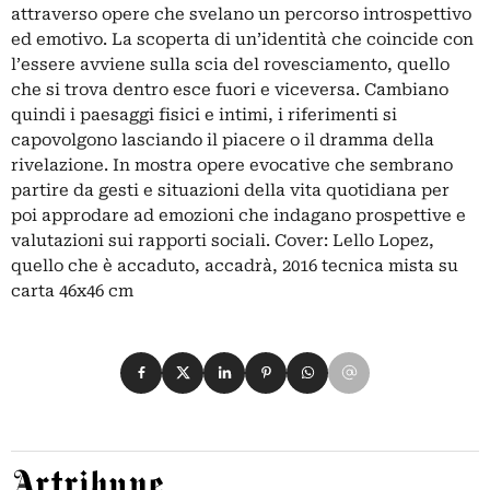
attraverso opere che svelano un percorso introspettivo
ed emotivo. La scoperta di un’identità che coincide con
l’essere avviene sulla scia del rovesciamento, quello
che si trova dentro esce fuori e viceversa. Cambiano
quindi i paesaggi fisici e intimi, i riferimenti si
capovolgono lasciando il piacere o il dramma della
rivelazione. In mostra opere evocative che sembrano
partire da gesti e situazioni della vita quotidiana per
poi approdare ad emozioni che indagano prospettive e
valutazioni sui rapporti sociali. Cover: Lello Lopez,
quello che è accaduto, accadrà, 2016 tecnica mista su
carta 46x46 cm
Condividi su Facebook
Condividi su X
Condividi su LinkedIn
Condividi su Pinterest
Condividi su WhatsApp
Condividi su Email
Artribune