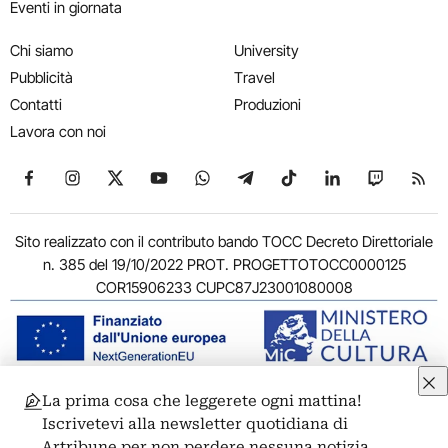
Eventi in giornata
Chi siamo
University
Pubblicità
Travel
Contatti
Produzioni
Lavora con noi
Seguici su Facebook
Seguici su Instagram
Seguici su X
Seguici su YouTube
Seguici su WhatsApp
Seguici su Telegram
Seguici su TikTok
Seguici su Link
Seguici su
Segui
Sito realizzato con il contributo bando TOCC Decreto Direttoriale
n. 385 del 19/10/2022 PROT. PROGETTOTOCC0000125
COR15906233 CUPC87J23001080008
La prima cosa che leggerete ogni mattina!
© 2011-2026 ARTRIBUNE srl – Corso Vittorio Emanuele II, 287 –
Iscrivetevi alla newsletter quotidiana di
00186 Roma - P.I. 11381581005
Artribune per non perdere nessuna notizia