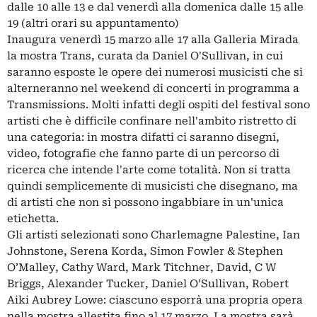
dalle 10 alle 13 e dal venerdì alla domenica dalle 15 alle
19 (altri orari su appuntamento)
Inaugura venerdì 15 marzo alle 17 alla Galleria Mirada
la mostra Trans, curata da Daniel O'Sullivan, in cui
saranno esposte le opere dei numerosi musicisti che si
alterneranno nel weekend di concerti in programma a
Transmissions. Molti infatti degli ospiti del festival sono
artisti che è difficile confinare nell'ambito ristretto di
una categoria: in mostra difatti ci saranno disegni,
video, fotografie che fanno parte di un percorso di
ricerca che intende l'arte come totalità. Non si tratta
quindi semplicemente di musicisti che disegnano, ma
di artisti che non si possono ingabbiare in un'unica
etichetta.
Gli artisti selezionati sono Charlemagne Palestine, Ian
Johnstone, Serena Korda, Simon Fowler & Stephen
O’Malley, Cathy Ward, Mark Titchner, David, C W
Briggs, Alexander Tucker, Daniel O’Sullivan, Robert
Aiki Aubrey Lowe: ciascuno esporrà una propria opera
nella mostra allestita fino al 17 marzo. La mostra sarà