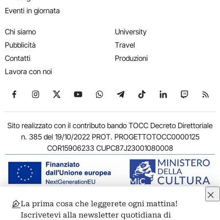
Eventi in giornata
Chi siamo
University
Pubblicità
Travel
Contatti
Produzioni
Lavora con noi
Seguici su Facebook
Seguici su Instagram
Seguici su X
Seguici su YouTube
Seguici su WhatsApp
Seguici su Telegram
Seguici su TikTok
Seguici su Link
Seguici su
Segui
Sito realizzato con il contributo bando TOCC Decreto Direttoriale
n. 385 del 19/10/2022 PROT. PROGETTOTOCC0000125
COR15906233 CUPC87J23001080008
La prima cosa che leggerete ogni mattina!
© 2011-2026 ARTRIBUNE srl – Corso Vittorio Emanuele II, 287 –
Iscrivetevi alla newsletter quotidiana di
00186 Roma - P.I. 11381581005