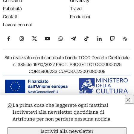
Chi siamo
University
Pubblicità
Travel
Contatti
Produzioni
Lavora con noi
Seguici su Facebook
Seguici su Instagram
Seguici su X
Seguici su YouTube
Seguici su WhatsApp
Seguici su Telegram
Seguici su TikTok
Seguici su Link
Seguici su
Segui
Sito realizzato con il contributo bando TOCC Decreto Direttoriale
n. 385 del 19/10/2022 PROT. PROGETTOTOCC0000125
COR15906233 CUPC87J23001080008
La prima cosa che leggerete ogni mattina!
© 2011-2026 ARTRIBUNE srl – Corso Vittorio Emanuele II, 287 –
Iscrivetevi alla newsletter quotidiana di
00186 Roma - P.I. 11381581005
Artribune per non perdere nessuna notizia
Privacy: Responsabile della protezione dei dati personali
ARTRIBUNE srl – Corso Vittorio Emanuele II, 287 – 00186 Roma
Iscriviti alla newsletter