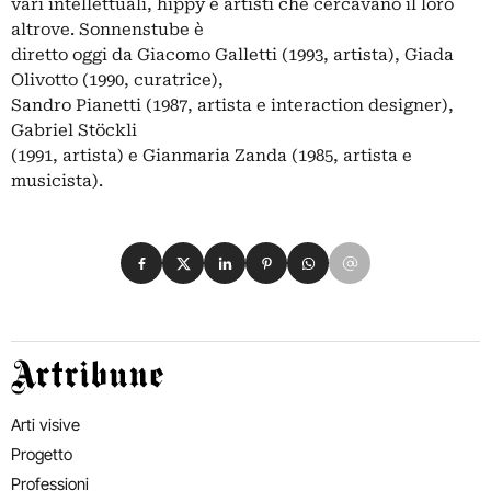
vari intellettuali, hippy e artisti che cercavano il loro
altrove. Sonnenstube è
diretto oggi da Giacomo Galletti (1993, artista), Giada
Olivotto (1990, curatrice),
Sandro Pianetti (1987, artista e interaction designer),
Gabriel Stöckli
(1991, artista) e Gianmaria Zanda (1985, artista e
musicista).
Condividi su Facebook
Condividi su X
Condividi su LinkedIn
Condividi su Pinterest
Condividi su WhatsApp
Condividi su Email
Artribune
Arti visive
Progetto
Professioni