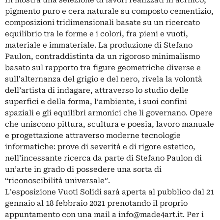
In mostra una selezione di lavori realizzati in acrilico,
pigmento puro e cera naturale su composto cementizio,
composizioni tridimensionali basate su un ricercato
equilibrio tra le forme e i colori, fra pieni e vuoti,
materiale e immateriale. La produzione di Stefano
Paulon, contraddistinta da un rigoroso minimalismo
basato sul rapporto tra figure geometriche diverse e
sull’alternanza del grigio e del nero, rivela la volontà
dell’artista di indagare, attraverso lo studio delle
superfici e della forma, l’ambiente, i suoi confini
spaziali e gli equilibri armonici che li governano. Opere
che uniscono pittura, scultura e poesia, lavoro manuale
e progettazione attraverso moderne tecnologie
informatiche: prove di severità e di rigore estetico,
nell’incessante ricerca da parte di Stefano Paulon di
un’arte in grado di possedere una sorta di
“riconoscibilità universale”.
L’esposizione Vuoti Solidi sarà aperta al pubblico dal 21
gennaio al 18 febbraio 2021 prenotando il proprio
appuntamento con una mail a
info@made4art.it
. Per i