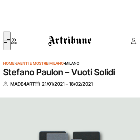
Artribune
HOME
›
EVENTI E MOSTRE
›
MILANO
›
MILANO
Stefano Paulon – Vuoti Solidi
MADE4ART
21/01/2021
–
18/02/2021