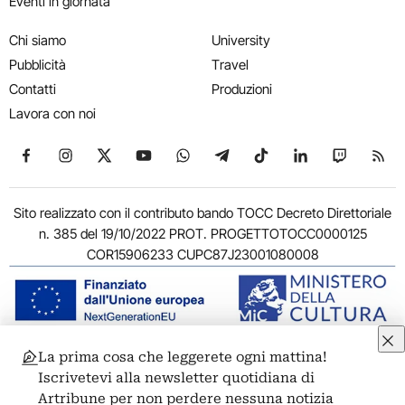
Eventi in giornata
Chi siamo
University
Pubblicità
Travel
Contatti
Produzioni
Lavora con noi
Seguici su Facebook
Seguici su Instagram
Seguici su X
Seguici su YouTube
Seguici su WhatsApp
Seguici su Telegram
Seguici su TikTok
Seguici su Link
Seguici su
Segui
Sito realizzato con il contributo bando TOCC Decreto Direttoriale
n. 385 del 19/10/2022 PROT. PROGETTOTOCC0000125
COR15906233 CUPC87J23001080008
La prima cosa che leggerete ogni mattina!
© 2011-2026 ARTRIBUNE srl – Corso Vittorio Emanuele II, 287 –
Iscrivetevi alla newsletter quotidiana di
00186 Roma - P.I. 11381581005
Artribune per non perdere nessuna notizia
Privacy: Responsabile della protezione dei dati personali