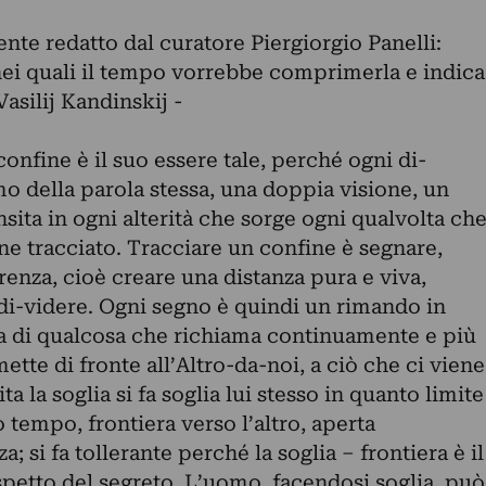
nte redatto dal curatore Piergiorgio Panelli:
i nei quali il tempo vorrebbe comprimerla e indica
Vasilij Kandinskij -
 confine è il suo essere tale, perché ogni di-
mo della parola stessa, una doppia visione, un
nsita in ogni alterità che sorge ogni qualvolta ch
ne tracciato. Tracciare un confine è segnare,
renza, cioè creare una distanza pura e viva,
 di-videre. Ogni segno è quindi un rimando in
a di qualcosa che richiama continuamente e più
 mette di fronte all’Altro-da-noi, a ciò che ci viene
a la soglia si fa soglia lui stesso in quanto limite
o tempo, frontiera verso l’altro, aperta
za; si fa tollerante perché la soglia – frontiera è il
ispetto del segreto. L’uomo, facendosi soglia, può