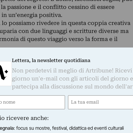
la passione e il conflitto cessino di essere
o in un’energia positiva.
à lo possiamo rivedere in questa coppia creativa
uparia con due linguaggi e scritture diverse ma
armonia di questo viaggio verso la forma e il
 e armoniosa fusione tra viaggio fisico reale e
Lettera, la newsletter quotidiana
nsionale rappresenta uno degli aspetti centrali
Non perdetevi il meglio di Artribune! Ricevi
ittorica della pittrice Nadia Presotto, impostata
giorno un'e-mail con gli articoli del giorno 
rio gesto-materia-colore-luce. Sono paesaggi
partecipa alla discussione sul mondo dell'ar
cestrali di un atavico dialogo tra l’uomo e
una ricerca di tracciare una possibilità nell’essenza
e
Email
ltrepassare la bellezza del confine, concentrando
ired)
(Required)
trasportarci dentro il confine. Un viaggio questo
io ricevere anche:
 condurre con la gestualità del silenzio,
rellato preziose trasparenze riverberanti l’eco
egnala
: focus su mostre, festival, didattica ed eventi culturali