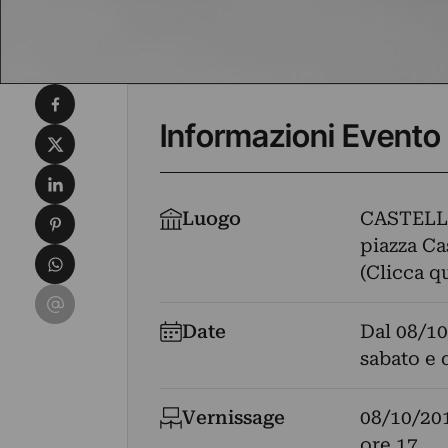
Condividi su Facebook
Informazioni Evento
Condividi su X
Condividi su LinkedIn
Condividi su Pinterest
Luogo
CASTEL
piazza Cas
Condividi su WhatsApp
(Clicca q
Condividi su Email
Date
Dal
08/10
sabato e 
Vernissage
08/10/20
ore 17