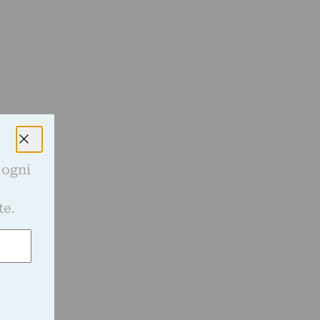
 ogni
e
te.