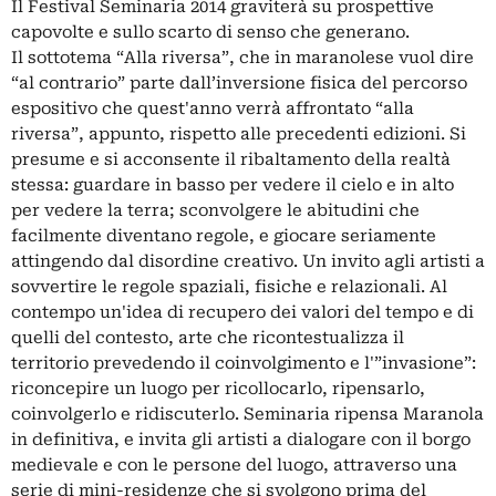
Il Festival Seminaria 2014 graviterà su prospettive
capovolte e sullo scarto di senso che generano.
Il sottotema “Alla riversa”, che in maranolese vuol dire
“al contrario” parte dall’inversione fisica del percorso
espositivo che quest'anno verrà affrontato “alla
riversa”, appunto, rispetto alle precedenti edizioni. Si
presume e si acconsente il ribaltamento della realtà
stessa: guardare in basso per vedere il cielo e in alto
per vedere la terra; sconvolgere le abitudini che
facilmente diventano regole, e giocare seriamente
attingendo dal disordine creativo. Un invito agli artisti a
sovvertire le regole spaziali, fisiche e relazionali. Al
contempo un'idea di recupero dei valori del tempo e di
quelli del contesto, arte che ricontestualizza il
territorio prevedendo il coinvolgimento e l'”invasione”:
riconcepire un luogo per ricollocarlo, ripensarlo,
coinvolgerlo e ridiscuterlo. Seminaria ripensa Maranola
in definitiva, e invita gli artisti a dialogare con il borgo
medievale e con le persone del luogo, attraverso una
serie di mini-residenze che si svolgono prima del