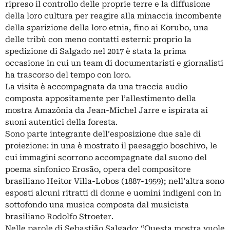
ripreso il controllo delle proprie terre e la diffusione
della loro cultura per reagire alla minaccia incombente
della sparizione della loro etnia, fino ai Korubo, una
delle tribù con meno contatti esterni: proprio la
spedizione di Salgado nel 2017 è stata la prima
occasione in cui un team di documentaristi e giornalisti
ha trascorso del tempo con loro.
La visita è accompagnata da una traccia audio
composta appositamente per l’allestimento della
mostra Amazônia da Jean-Michel Jarre e ispirata ai
suoni autentici della foresta.
Sono parte integrante dell’esposizione due sale di
proiezione: in una è mostrato il paesaggio boschivo, le
cui immagini scorrono accompagnate dal suono del
poema sinfonico Erosão, opera del compositore
brasiliano Heitor Villa-Lobos (1887-1959); nell’altra sono
esposti alcuni ritratti di donne e uomini indigeni con in
sottofondo una musica composta dal musicista
brasiliano Rodolfo Stroeter.
Nelle parole di Sebastião Salgado: “Questa mostra vuole