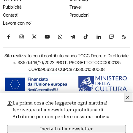
Pubblicità
Travel
Contatti
Produzioni
Lavora con noi
Seguici su Facebook
Seguici su Instagram
Seguici su X
Seguici su YouTube
Seguici su WhatsApp
Seguici su Telegram
Seguici su TikTok
Seguici su Link
Seguici su
Segui
Sito realizzato con il contributo bando TOCC Decreto Direttoriale
n. 385 del 19/10/2022 PROT. PROGETTOTOCC0000125
COR15906233 CUPC87J23001080008
La prima cosa che leggerete ogni mattina!
© 2011-2026 ARTRIBUNE srl – Corso Vittorio Emanuele II, 287 –
Iscrivetevi alla newsletter quotidiana di
00186 Roma - P.I. 11381581005
Artribune per non perdere nessuna notizia
Privacy: Responsabile della protezione dei dati personali
ARTRIBUNE srl – Corso Vittorio Emanuele II, 287 – 00186 Roma
Iscriviti alla newsletter
Termini e condizioni
Privacy Policy
Cookie Policy
Credits