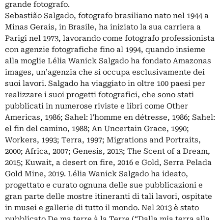
grande fotografo.
Sebastião Salgado, fotografo brasiliano nato nel 1944 a
Minas Gerais, in Brasile, ha iniziato la sua carriera a
Parigi nel 1973, lavorando come fotografo professionista
con agenzie fotografiche fino al 1994, quando insieme
alla moglie Lélia Wanick Salgado ha fondato Amazonas
images, un’agenzia che si occupa esclusivamente dei
suoi lavori. Salgado ha viaggiato in oltre 100 paesi per
realizzare i suoi progetti fotografici, che sono stati
pubblicati in numerose riviste e libri come Other
Americas, 1986; Sahel: l’homme en détresse, 1986; Sahel:
el fin del camino, 1988; An Uncertain Grace, 1990;
Workers, 1993; Terra, 1997; Migrations and Portraits,
2000; Africa, 2007; Genesis, 2013; The Scent of a Dream,
2015; Kuwait, a desert on fire, 2016 e Gold, Serra Pelada
Gold Mine, 2019. Lélia Wanick Salgado ha ideato,
progettato e curato ognuna delle sue pubblicazioni e
gran parte delle mostre itineranti di tali lavori, ospitate
in musei e gallerie di tutto il mondo. Nel 2013 è stato
pubblicato De ma terre à la Terre (“Dalla mia terra alla