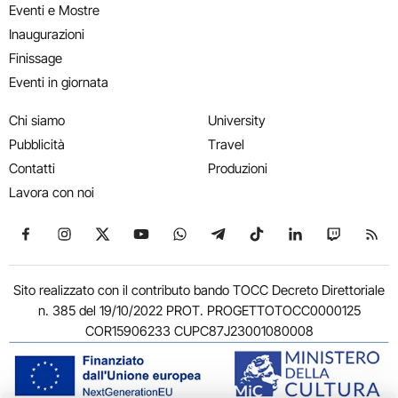
Eventi e Mostre
Inaugurazioni
Finissage
Eventi in giornata
Chi siamo
University
Pubblicità
Travel
Contatti
Produzioni
Lavora con noi
Seguici su Facebook
Seguici su Instagram
Seguici su X
Seguici su YouTube
Seguici su WhatsApp
Seguici su Telegram
Seguici su TikTok
Seguici su Link
Seguici su
Segui
Sito realizzato con il contributo bando TOCC Decreto Direttoriale
n. 385 del 19/10/2022 PROT. PROGETTOTOCC0000125
COR15906233 CUPC87J23001080008