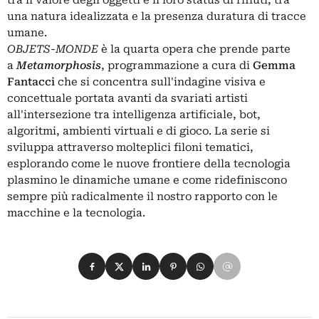
tra il valore degli oggetti e il loro status di rifiuti, tra
una natura idealizzata e la presenza duratura di tracce
umane.
OBJETS-MONDE
è la quarta opera che prende parte
a
Metamorphosis
, programmazione a cura di
Gemma
Fantacci
che si concentra sull'indagine visiva e
concettuale portata avanti da svariati artisti
all'intersezione tra intelligenza artificiale, bot,
algoritmi, ambienti virtuali e di gioco. La serie si
sviluppa attraverso molteplici filoni tematici,
esplorando come le nuove frontiere della tecnologia
plasmino le dinamiche umane e come ridefiniscono
sempre più radicalmente il nostro rapporto con le
macchine e la tecnologia.
Condividi su Facebook
Condividi su X
Condividi su LinkedIn
Condividi su Pinterest
Condividi su WhatsApp
Condividi su Email