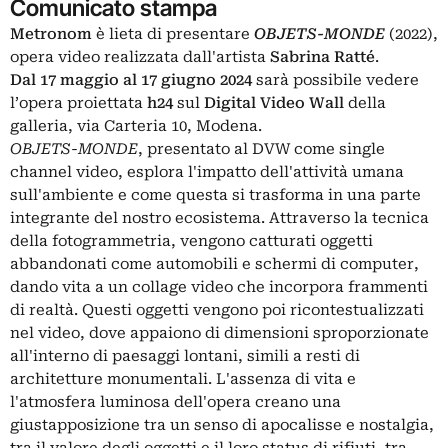
Comunicato stampa
Metronom
è lieta di presentare
OBJETS-MONDE
(2022)
,
opera video realizzata dall'artista
Sabrin
a Ratté
.
Dal 17 maggio al 17 giugno 2024
sarà possibile vedere
l’opera proiettata
h24
sul
Digital Video Wall
della
galleria, via Carteria 10, Modena.
OBJETS-MONDE
, presentato al DVW come single
channel video, esplora l'impatto dell'attività umana
sull'ambiente e come questa si trasforma in una parte
integrante del nostro ecosistema. Attraverso la tecnica
della fotogrammetria, vengono catturati oggetti
abbandonati come automobili e schermi di computer,
dando vita a un collage video che incorpora frammenti
di realtà. Questi oggetti vengono poi ricontestualizzati
nel video, dove appaiono di dimensioni sproporzionate
all'interno di paesaggi lontani, simili a resti di
architetture monumentali. L'assenza di vita e
l'atmosfera luminosa dell'opera creano una
giustapposizione tra un senso di apocalisse e nostalgia,