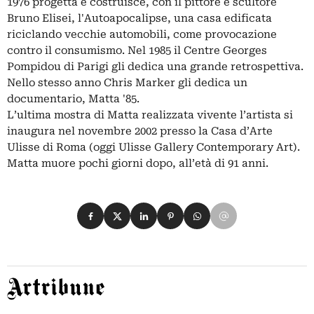
1976 progetta e costruisce, con il pittore e scultore
Bruno Elisei, l'Autoapocalipse, una casa edificata
riciclando vecchie automobili, come provocazione
contro il consumismo. Nel 1985 il Centre Georges
Pompidou di Parigi gli dedica una grande retrospettiva.
Nello stesso anno Chris Marker gli dedica un
documentario, Matta '85.
L’ultima mostra di Matta realizzata vivente l’artista si
inaugura nel novembre 2002 presso la Casa d’Arte
Ulisse di Roma (oggi Ulisse Gallery Contemporary Art).
Matta muore pochi giorni dopo, all’età di 91 anni.
Condividi su Facebook
Condividi su X
Condividi su LinkedIn
Condividi su Pinterest
Condividi su WhatsApp
Condividi su Email
Artribune