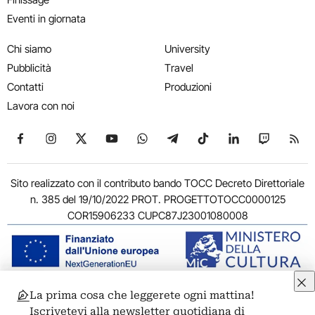
Eventi in giornata
Chi siamo
University
Pubblicità
Travel
Contatti
Produzioni
Lavora con noi
Seguici su Facebook
Seguici su Instagram
Seguici su X
Seguici su YouTube
Seguici su WhatsApp
Seguici su Telegram
Seguici su TikTok
Seguici su Link
Seguici su
Segui
Sito realizzato con il contributo bando TOCC Decreto Direttoriale
n. 385 del 19/10/2022 PROT. PROGETTOTOCC0000125
COR15906233 CUPC87J23001080008
La prima cosa che leggerete ogni mattina!
© 2011-2026 ARTRIBUNE srl – Corso Vittorio Emanuele II, 287 –
Iscrivetevi alla newsletter quotidiana di