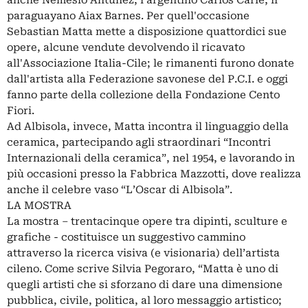
anche Nemesio Antunez, l'argentino Carlos Carlé, il
paraguayano Aiax Barnes. Per quell'occasione
Sebastian Matta mette a disposizione quattordici sue
opere, alcune vendute devolvendo il ricavato
all'Associazione Italia-Cile; le rimanenti furono donate
dall'artista alla Federazione savonese del P.C.I. e oggi
fanno parte della collezione della Fondazione Cento
Fiori.
Ad Albisola, invece, Matta incontra il linguaggio della
ceramica, partecipando agli straordinari “Incontri
Internazionali della ceramica”, nel 1954, e lavorando in
più occasioni presso la Fabbrica Mazzotti, dove realizza
anche il celebre vaso “L’Oscar di Albisola”.
LA MOSTRA
La mostra – trentacinque opere tra dipinti, sculture e
grafiche - costituisce un suggestivo cammino
attraverso la ricerca visiva (e visionaria) dell’artista
cileno. Come scrive Silvia Pegoraro, “Matta è uno di
quegli artisti che si sforzano di dare una dimensione
pubblica, civile, politica, al loro messaggio artistico;