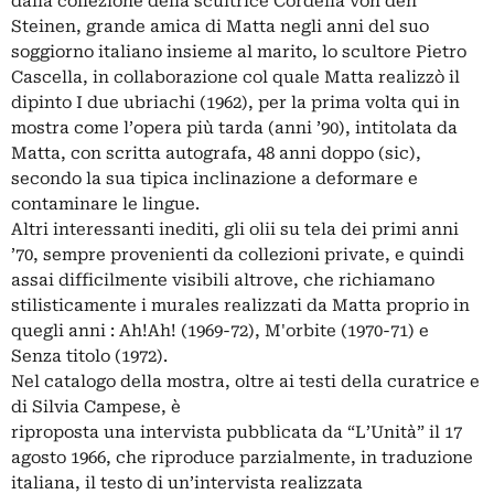
dalla collezione della scultrice Cordelia von den
Steinen, grande amica di Matta negli anni del suo
soggiorno italiano insieme al marito, lo scultore Pietro
Cascella, in collaborazione col quale Matta realizzò il
dipinto I due ubriachi (1962), per la prima volta qui in
mostra come l’opera più tarda (anni ’90), intitolata da
Matta, con scritta autografa, 48 anni doppo (sic),
secondo la sua tipica inclinazione a deformare e
contaminare le lingue.
Altri interessanti inediti, gli olii su tela dei primi anni
’70, sempre provenienti da collezioni private, e quindi
assai difficilmente visibili altrove, che richiamano
stilisticamente i murales realizzati da Matta proprio in
quegli anni : Ah!Ah! (1969-72), M'orbite (1970-71) e
Senza titolo (1972).
Nel catalogo della mostra, oltre ai testi della curatrice e
di Silvia Campese, è
riproposta una intervista pubblicata da “L’Unità” il 17
agosto 1966, che riproduce parzialmente, in traduzione
italiana, il testo di un’intervista realizzata