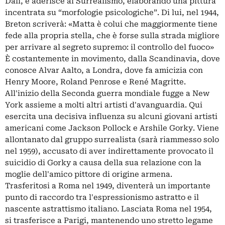
Dalí, e aderisce al Surrealismo, elaborando una pittura
incentrata su “morfologie psicologiche”. Di lui, nel 1944,
Breton scriverà: «Matta è colui che maggiormente tiene
fede alla propria stella, che è forse sulla strada migliore
per arrivare al segreto supremo: il controllo del fuoco»
È costantemente in movimento, dalla Scandinavia, dove
conosce Alvar Aalto, a Londra, dove fa amicizia con
Henry Moore, Roland Penrose e René Magritte.
All'inizio della Seconda guerra mondiale fugge a New
York assieme a molti altri artisti d'avanguardia. Qui
esercita una decisiva influenza su alcuni giovani artisti
americani come Jackson Pollock e Arshile Gorky. Viene
allontanato dal gruppo surrealista (sarà riammesso solo
nel 1959), accusato di aver indirettamente provocato il
suicidio di Gorky a causa della sua relazione con la
moglie dell'amico pittore di origine armena.
Trasferitosi a Roma nel 1949, diventerà un importante
punto di raccordo tra l'espressionismo astratto e il
nascente astrattismo italiano. Lasciata Roma nel 1954,
si trasferisce a Parigi, mantenendo uno stretto legame