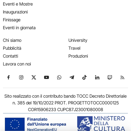
Eventi e Mostre
Inaugurazioni
Finissage
Eventi in giornata
Chi siamo
University
Pubblicità
Travel
Contatti
Produzioni
Lavora con noi
Seguici su Facebook
Seguici su Instagram
Seguici su X
Seguici su YouTube
Seguici su WhatsApp
Seguici su Telegram
Seguici su TikTok
Seguici su Link
Seguici su
Segui
Sito realizzato con il contributo bando TOCC Decreto Direttoriale
n. 385 del 19/10/2022 PROT. PROGETTOTOCC0000125
COR15906233 CUPC87J23001080008