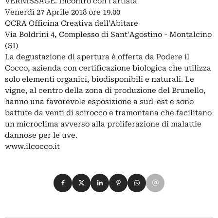
VERNISSAGE. Incontro con l'artista
Venerdì 27 Aprile 2018 ore 19.00
OCRA Officina Creativa dell’Abitare
Via Boldrini 4, Complesso di Sant'Agostino - Montalcino
(SI)
La degustazione di apertura è offerta da Podere il
Cocco, azienda con certificazione biologica che utilizza
solo elementi organici, biodisponibili e naturali. Le
vigne, al centro della zona di produzione del Brunello,
hanno una favorevole esposizione a sud-est e sono
battute da venti di scirocco e tramontana che facilitano
un microclima avverso alla proliferazione di malattie
dannose per le uve.
www.ilcocco.it
Condividi su Facebook
Condividi su X
Condividi su LinkedIn
Condividi su Pinterest
Condividi su WhatsApp
Condividi su Email