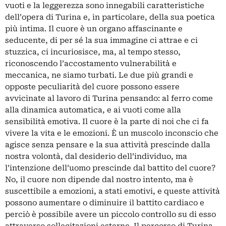
vuoti e la leggerezza sono innegabili caratteristiche
dell’opera di Turina e, in particolare, della sua poetica
più intima. Il cuore è un organo affascinante e
seducente, di per sé la sua immagine ci attrae e ci
stuzzica, ci incuriosisce, ma, al tempo stesso,
riconoscendo l’accostamento vulnerabilità e
meccanica, ne siamo turbati. Le due più grandi e
opposte peculiarità del cuore possono essere
avvicinate al lavoro di Turina pensando: al ferro come
alla dinamica automatica, e ai vuoti come alla
sensibilità emotiva. Il cuore è la parte di noi che ci fa
vivere la vita e le emozioni. È un muscolo inconscio che
agisce senza pensare e la sua attività prescinde dalla
nostra volontà, dal desiderio dell’individuo, ma
l’intenzione dell’uomo prescinde dal battito del cuore?
No, il cuore non dipende dal nostro intento, ma è
suscettibile a emozioni, a stati emotivi, e queste attività
possono aumentare o diminuire il battito cardiaco e
perciò è possibile avere un piccolo controllo su di esso
attraverso sollecitazioni esterne. Il percorso di Turina