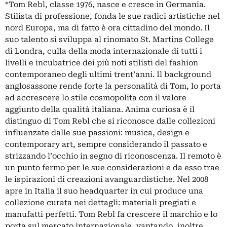
*Tom Rebl, classe 1976, nasce e cresce in Germania.
Stilista di professione, fonda le sue radici artistiche nel
nord Europa, ma di fatto è ora cittadino del mondo. Il
suo talento si sviluppa al rinomato St. Martins College
di Londra, culla della moda internazionale di tutti i
livelli e incubatrice dei più noti stilisti del fashion
contemporaneo degli ultimi trent’anni. Il background
anglosassone rende forte la personalità di Tom, lo porta
ad accrescere lo stile cosmopolita con il valore
aggiunto della qualità italiana. Anima curiosa è il
distinguo di Tom Rebl che si riconosce dalle collezioni
influenzate dalle sue passioni: musica, design e
contemporary art, sempre considerando il passato e
strizzando l’occhio in segno di riconoscenza. Il remoto è
un punto fermo per le sue considerazioni e da esso trae
le ispirazioni di creazioni avanguardistiche. Nel 2008
apre in Italia il suo headquarter in cui produce una
collezione curata nei dettagli: materiali pregiati e
manufatti perfetti. Tom Rebl fa crescere il marchio e lo
porta sul mercato internazionale, vantando, inoltre,