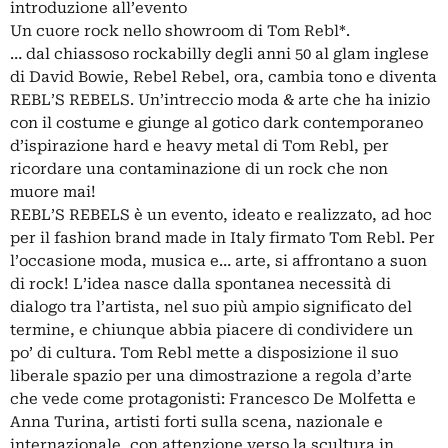
introduzione all’evento
Un cuore rock nello showroom di Tom Rebl*.
… dal chiassoso rockabilly degli anni 50 al glam inglese
di David Bowie, Rebel Rebel, ora, cambia tono e diventa
REBL’S REBELS. Un’intreccio moda & arte che ha inizio
con il costume e giunge al gotico dark contemporaneo
d’ispirazione hard e heavy metal di Tom Rebl, per
ricordare una contaminazione di un rock che non
muore mai!
REBL’S REBELS è un evento, ideato e realizzato, ad hoc
per il fashion brand made in Italy firmato Tom Rebl. Per
l’occasione moda, musica e… arte, si affrontano a suon
di rock! L’idea nasce dalla spontanea necessità di
dialogo tra l’artista, nel suo più ampio significato del
termine, e chiunque abbia piacere di condividere un
po’ di cultura. Tom Rebl mette a disposizione il suo
liberale spazio per una dimostrazione a regola d’arte
che vede come protagonisti: Francesco De Molfetta e
Anna Turina, artisti forti sulla scena, nazionale e
internazionale, con attenzione verso la scultura in