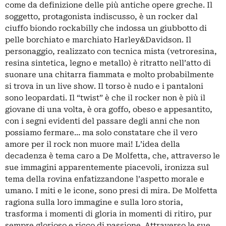
come da definizione delle più antiche opere greche. Il
soggetto, protagonista indiscusso, è un rocker dal
ciuffo biondo rockabilly che indossa un giubbotto di
pelle borchiato e marchiato Harley&Davidson. Il
personaggio, realizzato con tecnica mista (vetroresina,
resina sintetica, legno e metallo) è ritratto nell’atto di
suonare una chitarra fiammata e molto probabilmente
si trova in un live show. Il torso è nudo e i pantaloni
sono leopardati. Il “twist” è che il rocker non è più il
giovane di una volta, è ora goffo, obeso e appesantito,
con i segni evidenti del passare degli anni che non
possiamo fermare… ma solo constatare che il vero
amore per il rock non muore mai! L’idea della
decadenza è tema caro a De Molfetta, che, attraverso le
sue immagini apparentemente piacevoli, ironizza sul
tema della rovina enfatizzandone l’aspetto morale e
umano. I miti e le icone, sono presi di mira. De Molfetta
ragiona sulla loro immagine e sulla loro storia,
trasforma i momenti di gloria in momenti di ritiro, pur
sempre glorioso e ricco di passione. Attraverso le sue