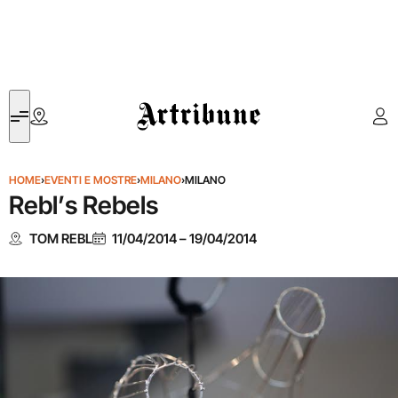
Artribune
HOME
›
EVENTI E MOSTRE
›
MILANO
›
MILANO
Rebl’s Rebels
TOM REBL
11/04/2014
–
19/04/2014