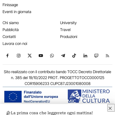
Finissage
Eventi in giornata
Chi siamo
University
Pubblicità
Travel
Contatti
Produzioni
Lavora con noi
Seguici su Facebook
Seguici su Instagram
Seguici su X
Seguici su YouTube
Seguici su WhatsApp
Seguici su Telegram
Seguici su TikTok
Seguici su Link
Seguici su
Segui
Sito realizzato con il contributo bando TOCC Decreto Direttoriale
n. 385 del 19/10/2022 PROT. PROGETTOTOCC0000125
COR15906233 CUPC87J23001080008
La prima cosa che leggerete ogni mattina!
© 2011-2026 ARTRIBUNE srl – Corso Vittorio Emanuele II, 287 –